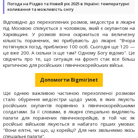
Погода на Різдво та Новий рік 2025 в Україні: температурні
коливання та можливість снігу
Відповідно до перехоплених розмов, медсестра в лікарні
під Москвою спілкується з чоловіком, який є окупантом на
Харківщині. У розмові вона скаржиться на величезну
кількість поранених, які прибувають до лікарні: "Вчора
потягнувся поїзд, приблизно 100 осіб. Сьогодні ще 120 —
це вже 200. А скільки їх ще там? Одному Богу відомо". Це
свідчить про те, що ситуація на фронті стає все більш
критичною для російських і північнокорейських військ.
Допомогти Bigmir)net
Ще однією важливою частиною перехопленої розмови
стало обурення медсестри щодо умов, в яких лікують
російських окупантів порівняно з північнокорейськими
солдатами. За її словами, в лікарні спеціально виділяють
палати для поранених північнокорейців, в той час як
російські військові лікуються в набагато гірших умовах:
"Вони елітні, чи що, ці корейці? Для них звільняємо якісь
спеціальні палати".