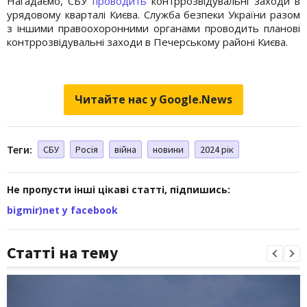
Нагадаємо, СБУ
проводить
контррозвідувальні заходи в
урядовому кварталі Києва. Служба безпеки України разом
з іншими правоохоронними органами проводить планові
контррозвідувальні заходи в Печерському районі Києва.
Читайте нас у Google.News
Теги:
СБУ
Росія
війна
новини
2024 рік
Не пропусти інші цікаві статті, підпишись:
bigmir)net у facebook
Статті на тему