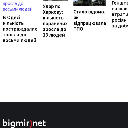
Геншт
Удар по
назвав
Стало відомо,
Харкову:
втрат
як
В Одесі
кількість
росіян
відпрацювала
кількість
поранених
за доб
ППО
постраждалих
зросла до
зросла до
13 людей
восьми людей