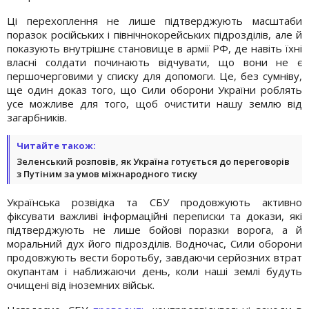
Ці перехоплення не лише підтверджують масштаби
поразок російських і північнокорейських підрозділів, але й
показують внутрішнє становище в армії РФ, де навіть їхні
власні солдати починають відчувати, що вони не є
першочерговими у списку для допомоги. Це, без сумніву,
ще один доказ того, що Сили оборони України роблять
усе можливе для того, щоб очистити нашу землю від
загарбників.
Читайте також:
Зеленський розповів, як Україна готується до переговорів
з Путіним за умов міжнародного тиску
Українська розвідка та СБУ продовжують активно
фіксувати важливі інформаційні переписки та докази, які
підтверджують не лише бойові поразки ворога, а й
моральний дух його підрозділів. Водночас, Сили оборони
продовжують вести боротьбу, завдаючи серйозних втрат
окупантам і наближаючи день, коли наші землі будуть
очищені від іноземних військ.