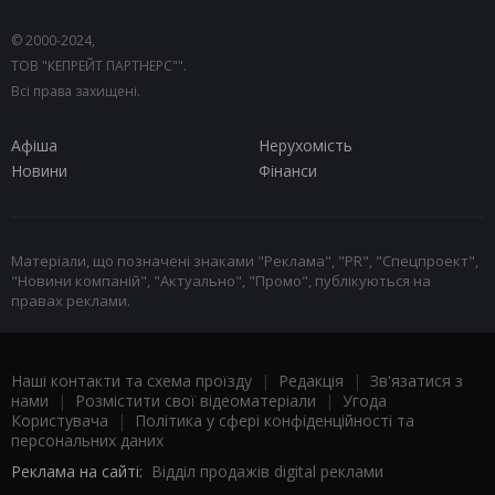
© 2000-2024,
ТОВ "КЕПРЕЙТ ПАРТНЕРС"".
Всі права захищені.
Афіша
Нерухомість
Новини
Фінанси
Матеріали, що позначені знаками "Реклама", "PR", "Спецпроект",
"Новини компаній", "Актуально", "Промо", публікуються на
правах реклами.
Наші контакти та схема проїзду
|
Редакція
|
Зв'язатися з
нами
|
Розмістити свої відеоматеріали
|
Угода
Користувача
|
Політика у сфері конфіденційності та
персональних даних
Реклама на сайті:
Відділ продажів digital реклами