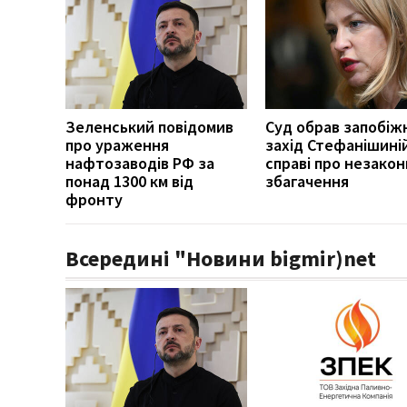
Зеленський повідомив
Суд обрав запобіж
про ураження
захід Стефанішиній
нафтозаводів РФ за
справі про незако
понад 1300 км від
збагачення
фронту
Всередині "Новини bigmir)net