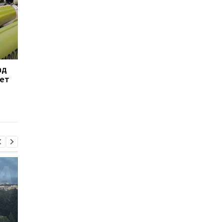
ад
ЗПЕК стала лідером за
Трамп жорстко
кет
темпами зростання
розкритикував Хегс
імпорту дизпального -
через нестачу ракет
Консалтингова група
WP
и
«А-95»