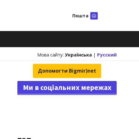
Пошта
Шукати
Мова сайту:
Українська
|
Русский
Допомогти Bigmir)net
Ми в соціальних мережах