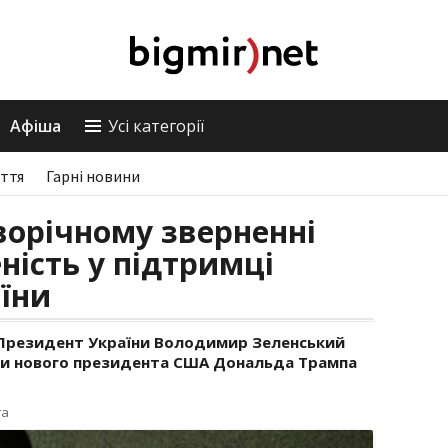
Афіша
Усі категорії
ття
Гарні новини
ворічному зверненні
ність у підтримці
їни
 Президент України Володимир Зеленський
ки нового президента США Дональда Трампа
га