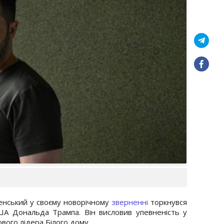
нський у своєму новорічному
зверненні
торкнувся
А Дональда Трампа. Він висловив упевненість у
ового лідера Білого дому.