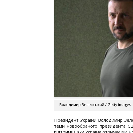
Володимир Зеленський / Getty images
Президент України Володимир Зеле
теми новообраного президента СШ
підтримці, яку Україна отримає від н