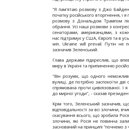
"Я пам'ятаю розмову з Джо Байден
початку російського вторгнення, і я
розмову з Дональдом Трампом піс
обрання. Усі наші розмови з конгре
сенаторами, американцями, з кож
нас підтримує у США, Європі та в усь
win. Ukraine will prevail. Путін н
зазначив Зеленський.
Глава держави підкреслив, що впе
миру в Україні та припиненню російсь
"Він розуміє, що одного неможлив
вулиці, де потрібно заспокоїти дві
спрямована проти цивілізованої. І 
до мирної угоди", - сказав президен
Крім того, Зеленський зазначив, що
відповідальності за всі злочини, вч
скасування всього, що зробила Росія.
злочини, які Росія не повинна зал
заснований на принципі "почнемо з ч