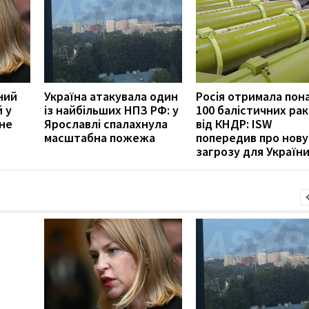
ний
Україна атакувала один
Росія отримала пон
 у
із найбільших НПЗ РФ: у
100 балістичних ра
нне
Ярославлі спалахнула
від КНДР: ISW
масштабна пожежа
попередив про нову
загрозу для Україн