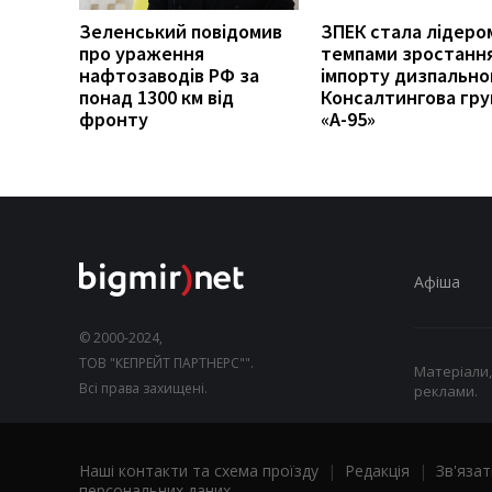
Зеленський повідомив
ЗПЕК стала лідеро
про ураження
темпами зростанн
нафтозаводів РФ за
імпорту дизпальног
понад 1300 км від
Консалтингова гру
фронту
«А-95»
Афіша
© 2000-2024,
ТОВ "КЕПРЕЙТ ПАРТНЕРС"".
Матеріали,
Всі права захищені.
реклами.
Наші контакти та схема проїзду
|
Редакція
|
Зв'язат
персональних даних