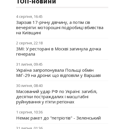
ТОП-новини
4 серпня, 16:45
Зарізав 17-річну дівчину, а потім сів
вечеряти: моторошні подробиці вбивства
на Київщині
2 серпня, 22:18
ЗМІ: У ресторані в Москві загинула дочка
генерала
31 липня, 09:45
Україна запропонувала Польщі обмін
МіГ-29 на дрони: що відповіли у Варшаві
30 липня, 08:40
Масований удар РФ по Україні: загиблі,
десятки постраждалих і масштабні
руйнування у п'яти регіонах
1 серпня, 10:36
Немає ракет до "петріотів" - Зеленський
31 липня, 01:36