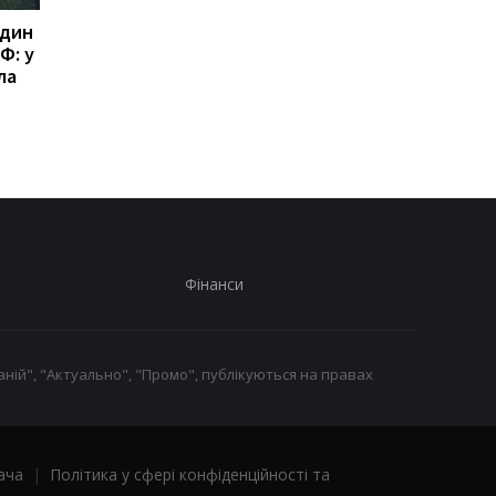
один
Росія отримала понад
Трамп жорстко
Ф: у
100 балістичних ракет
розкритикував Хегс
ла
від КНДР: ISW
через нестачу ракет
попередив про нову
WP
загрозу для України
Фінанси
ній", "Актуально", "Промо", публікуються на правах
ача
|
Політика у сфері конфіденційності та