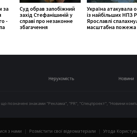
м за
Суд обрав запобіжний
Україна атакувала 
я
захід Стефанішиній у
із найбільших НПЗ Р
о -
справі про незаконне
Ярославлі спалахну
па
збагачення
масштабна пожежа
Нерухомість
Новини
 що позначені знаками "Реклама", "PR", "Спецпроект", "Новини компа
ися з нами
|
Розмістити свої відеоматеріали
|
Угода Користув