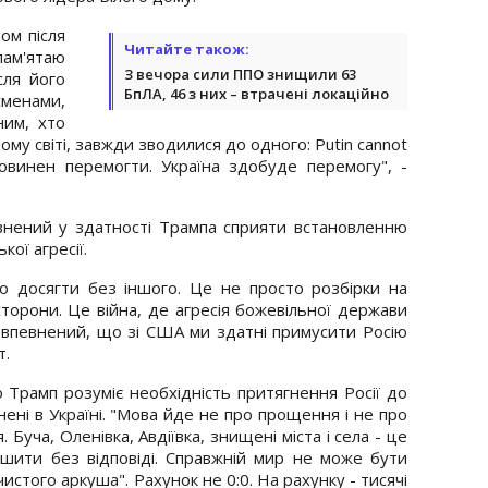
ом після
Читайте також:
 пам'ятаю
З вечора сили ППО знищили 63
ля його
БпЛА, 46 з них – втрачені локаційно
сменами,
ним, хто
ому світі, завжди зводилися до одного: Putin cannot
е повинен перемогти. Україна здобуде перемогу", -
внений у здатності Трампа сприяти встановленню
кої агресії.
о досягти без іншого. Це не просто розбірки на
 сторони. Це війна, де агресія божевільної держави
я впевнений, що зі США ми здатні примусити Росію
т.
 Трамп розуміє необхідність притягнення Росії до
инені в Україні. "Мова йде не про прощення і не про
 Буча, Оленівка, Авдіївка, знищені міста і села - це
ишити без відповіді. Справжній мир не може бути
истого аркуша". Рахунок не 0:0. На рахунку - тисячі