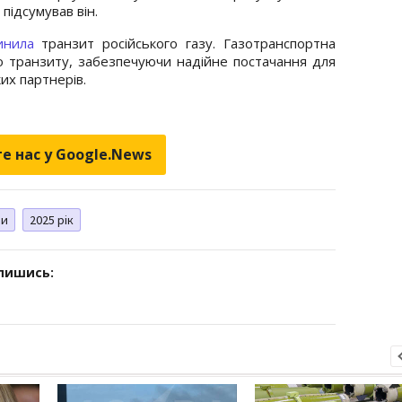
 підсумував він.
инила
транзит російського газу. Газотранспортна
о транзиту, забезпечуючи надійне постачання для
их партнерів.
е нас у Google.News
ни
2025 рік
дпишись: