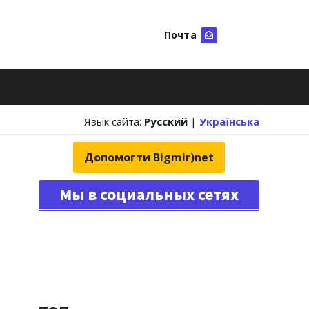
Почта
Искать
Язык сайта:
Русский
|
Українська
Допомогти Bigmir)net
Мы в социальных сетях