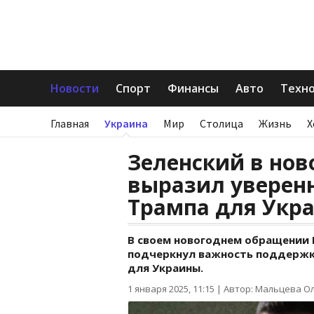
Новости
Спорт
Финансы
Авто
Техн
Главная
Украина
Мир
Столица
Жизнь
Х
Зеленский в но
выразил уверен
Трампа для Укр
В своем новогоднем обращении
подчеркнул важность поддержк
для Украины.
1 января 2025, 11:15
|
Автор: Мальцева О