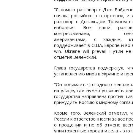
"Я помню разговор с Джо Байдено
начала российского вторжения, и
разговор с Дональдом Трампом по
избрания. Все наши разго
конгрессменами, сенато
американцами, с каждым, к
поддерживает в США, Европе и во вс
win. Ukraine will prevail. Путин
отметил Зеленский.
Глава государства подчеркнул, ч
установлению мира в Украине и пре
"Он понимает, что одного невозмо
на улице, где нужно успокоить дв
государства направлена против цив
принудить Россию к мирному соглаш
Кроме того, Зеленский отметил, 
России к ответственности за все пр
о прощении и не об отмене всего,
уничтоженные города и села - это 