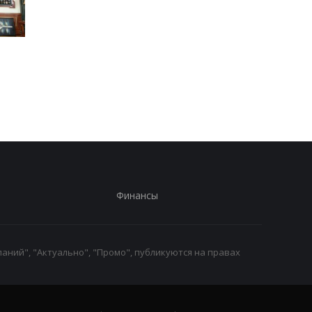
В России произошел
Зеленский впервые
масштабный сбой
совершит визит в
интернета
Сербию - СМИ
Финансы
аний", "Актуально", "Промо", публикуются на правах