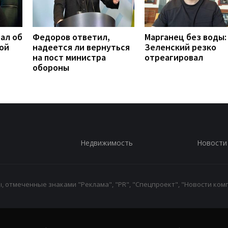
ал об
Федоров ответил,
Марганец без воды:
ой
надеется ли вернуться
Зеленский резко
на пост министра
отреагировал
обороны
Недвижимость
Новости
 отмеченные знаками "Реклама", "PR", "Спецпроект", "Новости комп