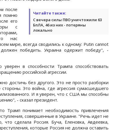
м после
Читайте также:
 я помню
С вечера силы ПВО уничтожили 63
сле его
БпЛА, 46 из них - потеряны
воры с
локально
рами,
то нас
ем мире, всегда сводились к одному: Putin cannot
 не должен победить. Украина одержит победу", -
то уверен в способности Трампа способствовать
кращению российской агрессии.
жно достичь без другого. Это не просто разборки
е стороны. Это война, где агрессия сумасшедшего
илизованного. И я уверен, что с США мы способны
ению", - сказал президент.
что Трамп понимает необходимость привлечения
еступления, совершенные в Украине. "Речь идет не
 что сделала Россия. Буча, Еленовка, Авдеевка,
преступления, которые Россия не должна оставить