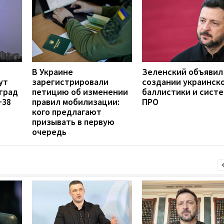
В Украине
Зеленский объявил
ут
зарегистрировали
создании украинск
град
петицию об изменении
баллистики и сист
+38
правил мобилизации:
ПРО
кого предлагают
призывать в первую
очередь