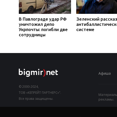
В Павлограде удар РФ
Зеленский рассказ
уничтожил депо
антибаллистическ
Укрпочты: погибли две
системе
сотрудницы
Афиша
© 2000-2024,
ТОВ «КЕПРЕЙТ ПАРТНЕРС»".
Материалы,
Все права защищены.
рекламы.