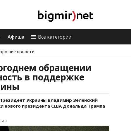
о
Афиша
Все категории
орошие новости
вогоднем обращении
ность в поддержке
аины
 Президент Украины Владимир Зеленский
и нового президента США Дональда Трампа
льга