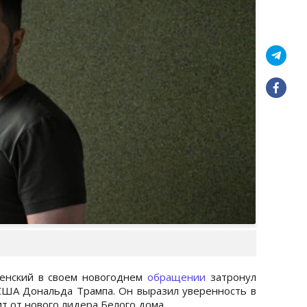
енский в своем новогоднем
обращении
затронул
США Дональда Трампа. Он выразил уверенность в
т от нового лидера Белого дома.