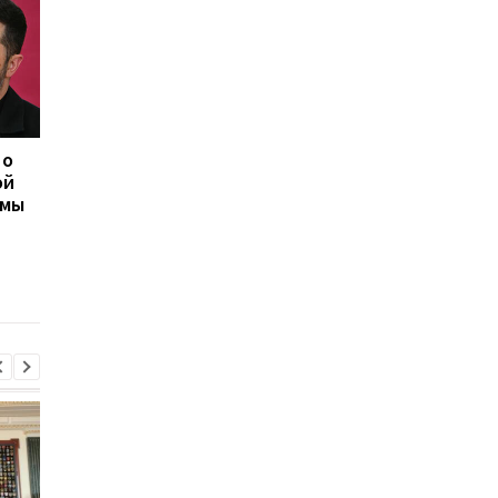
 о
Корецький анонсировал
В Павлограде удар 
ой
изменения для
уничтожил депо
емы
учителей и студентов
Укрпочты: погибли д
сотрудницы