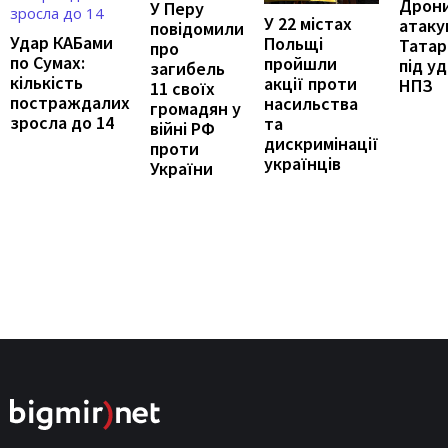
Дрон
У Перу
У 22 містах
атаку
повідомили
Удар КАБами
Польщі
Татар
про
по Сумах:
пройшли
під у
загибель
кількість
акції проти
НПЗ
11 своїх
постраждалих
насильства
громадян у
зросла до 14
та
війні РФ
дискримінації
проти
українців
України