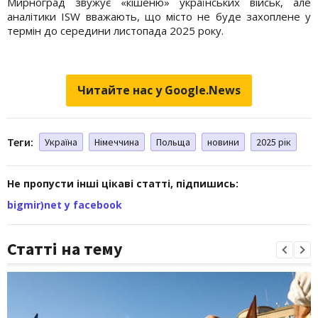
Мирноград звужує «кішеню» українських військ, але
аналітики ISW вважають, що місто не буде захоплене у
термін до середини листопада 2025 року.
Читайте нас у Google.News
Теги:
Україна
Німеччина
Польща
новини
2025 рік
Не пропусти інші цікаві статті, підпишись:
bigmir)net у facebook
Статті на тему