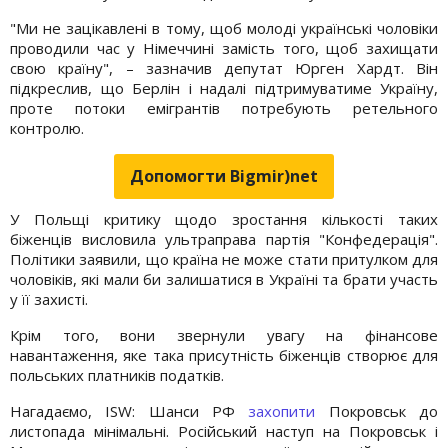
"Ми не зацікавлені в тому, щоб молоді українські чоловіки
проводили час у Німеччині замість того, щоб захищати
свою країну", – зазначив депутат Юрген Хардт. Він
підкреслив, що Берлін і надалі підтримуватиме Україну,
проте потоки емігрантів потребують ретельного
контролю.
Допомогти Bigmir)net
У Польщі критику щодо зростання кількості таких
біженців висловила ультраправа партія "Конфедерація".
Політики заявили, що країна не може стати притулком для
чоловіків, які мали би залишатися в Україні та брати участь
у її захисті.
Крім того, вони звернули увагу на фінансове
навантаження, яке така присутність біженців створює для
польських платників податків.
Нагадаємо, ISW: Шанси РФ
захопити
Покровськ до
листопада мінімальні. Російський наступ на Покровськ і