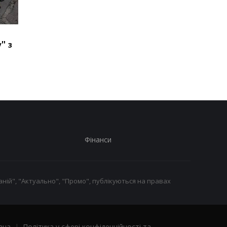
РФ створила
У Києві та Дніпрі
" з
"українську бригаду" з
прогриміли вибухи - 
полонених - ISW
Фінанси
ній", "Актуально", "Промо", публікуються на правах
ача
|
Політика у сфері конфіденційності та