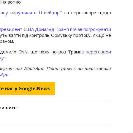
ння вогню.
Ірану вирушили в Швейцарії
на переговори щодо
президент США Дональд Трамп почав погрожувати
уть взяти під контроль Ормузьку протоку, якщо не
Іраном.
ідомило CNN, що після погроз Трампа
переговори
кут
.
elegram та WhatsApp. Підписуйтесь на наші канали
sApp
е нас у Google.News
дпишись: