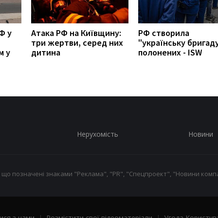
Ф у
Атака РФ на Київщину:
РФ створила
три жертви, серед них
"українську бригаду
м у
дитина
полонених - ISW
Нерухомість
Новини
 що позначені знаками "Реклама", "PR", "Спецпроект", "Новини компа
ися з нами
|
Розмістити свої відеоматеріали
|
Угода Користув