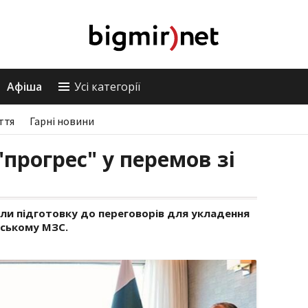
Афіша
Усі категорії
ття
Гарні новини
"прогрес" у перемов зі
или підготовку до переговорів для укладення
нському МЗС.