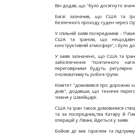
Він додав, що "було досягнуто значн
Багаї зазначив, що США та Іра
безпечного проходу суден через Ор
У спільній заяві посередників - Пак
США та Іраном, що нещодавно
конструктивній атмосфері", і було д
У заяві зазначено, що США та Іран
забезпечення "політичного наг
переговірники будуть регулярно
очолюватимуть робочі групи.
Комітет "домовився про дорожню ка
днів", додавши, що технічні перег
тижня у Швейцарії.
США та Іран також домовилися створ
та за посередництва Катару й Пак
операцій у Лівані, йдеться у заяві.
Бойові дії між Ізраїлем та підтри