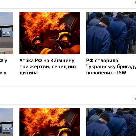
Ф у
Атака РФ на Київщину:
РФ створила
три жертви, серед них
"українську бригаду
м у
дитина
полонених - ISW