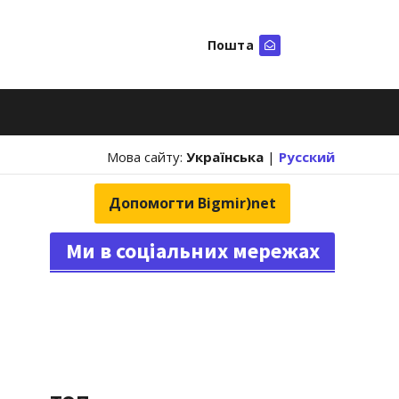
Пошта
Шукати
Мова сайту:
Українська
|
Русский
Допомогти Bigmir)net
Ми в соціальних мережах