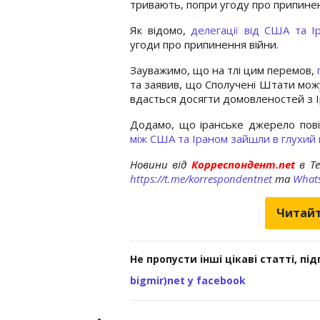
тривають, попри угоду про припине
Як відомо,
делегації від США та 
угоди про припинення війни.
Зауважимо, що на тлі цим перемов,
та заявив, що Сполучені Штати мож
вдасться досягти домовленостей з 
Додамо, що іранське джерело пов
між США та Іраном зайшли в глухий 
Новини від
Корреспондент.net
в T
https://t.me/korrespondentnet
та
What
Читайт
Не пропусти інші цікаві статті, пі
bigmir)net у facebook