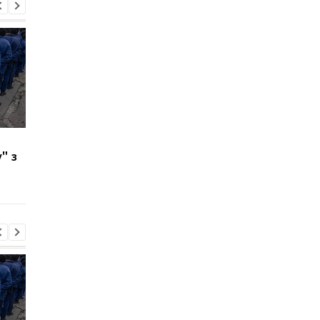
РФ створила
У Києві та Дніпрі
" з
"українську бригаду" з
прогриміли вибухи - 
полонених - ISW