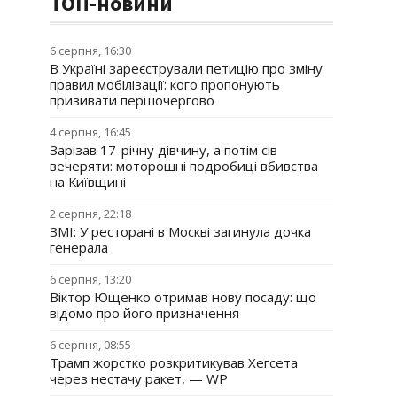
ТОП-новини
6 серпня, 16:30
В Україні зареєстрували петицію про зміну
правил мобілізації: кого пропонують
призивати першочергово
4 серпня, 16:45
Зарізав 17-річну дівчину, а потім сів
вечеряти: моторошні подробиці вбивства
на Київщині
2 серпня, 22:18
ЗМІ: У ресторані в Москві загинула дочка
генерала
6 серпня, 13:20
Віктор Ющенко отримав нову посаду: що
відомо про його призначення
6 серпня, 08:55
Трамп жорстко розкритикував Хегсета
через нестачу ракет, — WP