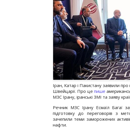
Іран, Катар і Пакистану заявили про
Швейцарії. Про це
пише
американсь
МЗС Ірану, іранські ЗМІ та заяву кра
Речник МЗС Ірану Есмаїл Багаї з
підготовку до переговорів з мет
зачепили теми заморожених активів 
нафти.