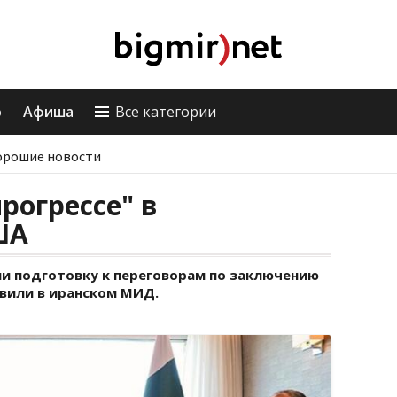
о
Афиша
Все категории
орошие новости
рогрессе" в
ША
и подготовку к переговорам по заключению
явили в иранском МИД.