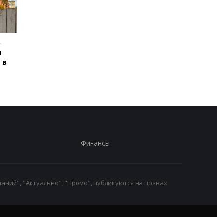
ь
Сикорский призвал
Сикорский призвал
и
сбивать ракеты РФ над
сбивать ракеты РФ 
 в
Украиной
Украиной
Финансы
аний", "Актуально", "Промо", публикуются на правах