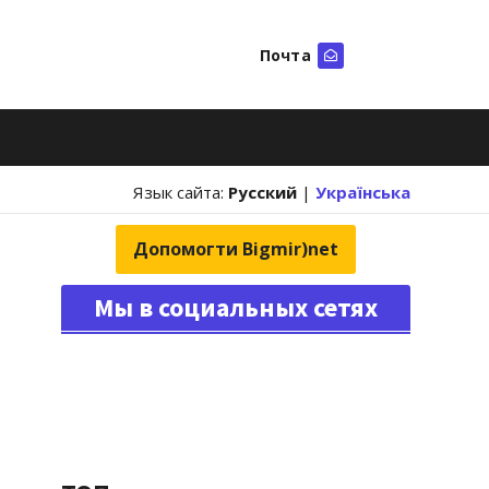
Почта
Искать
Язык сайта:
Русский
|
Українська
Допомогти Bigmir)net
Мы в социальных сетях