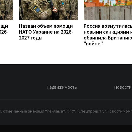
ощи
Назван объем помощи
Россия возмутилас
026-
НАТО Украине на 2026-
новыми санкциями 
2027 годы
обвинила Британию
"войне"
Недвижимость
Новости
 отмеченные знаками "Реклама", "PR", "Спецпроект", "Новости комп