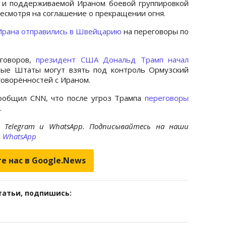
 и поддерживаемой Ираном боевой группировкой
есмотря на соглашение о прекращении огня.
Ирана отправились в Швейцарию
на переговоры по
еговоров,
президент США Дональд Трамп начал
ные Штаты могут взять под контроль Ормузский
говорённостей с Ираном.
сообщил CNN, что после угроз Трампа
переговоры
.
 Telegram и WhatsApp. Подписывайтесь на наши
и
WhatsApp
е нас в Google.News
татьи, подпишись: