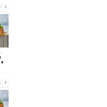
ь
Сикорский призвал
Сикорский призвал
и
сбивать ракеты РФ над
сбивать ракеты РФ 
 в
Украиной
Украиной