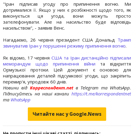
"Іран підписав угоду про припинення вогню. Ми
дотрималися її. Якщо у них є розбіжності щодо того, як
виконується ця угода, вони можуть просто
зателефонувати. Але на насильство буде відповідь
насильством", - заявив Венс.
Нагадаємо, 26 червня президент США Дональд
Трамп
звинуватив Іран у порушенні режиму припинення вогню
.
Як відомо, 17 червня
США та Іран дистанційно підписали
меморандум щодо припинення війни
та відкриття
Ормузької протоки. Цей документ є основою для
напрацювання деталей підсумкової угоди, що закріпить
перемир'я, упродовж 60 днів.
Новини від
Корреспондент.net
в Telegram та WhatsApp.
Підписуйтесь на наші канали
https://t.me/korrespondentnet
та
WhatsApp
Читайте нас у Google.News
Не пропусти інші цікаві статті, підпишись: