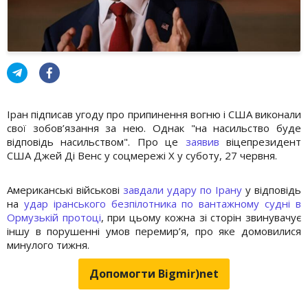
Іран підписав угоду про припинення вогню і США виконали
свої зобов’язання за нею. Однак "на насильство буде
відповідь насильством". Про це
заявив
віцепрезидент
США Джей Ді Венс у соцмережі Х у суботу, 27 червня.
Американські військові
завдали удару по Ірану
у відповідь
на
удар іранського безпілотника по вантажному судні в
Ормузькій протоці
, при цьому кожна зі сторін звинувачує
іншу в порушенні умов перемир’я, про яке домовилися
минулого тижня.
Допомогти Bigmir)net