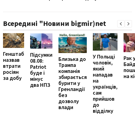
Всередині "Новини bigmir)net
Генштаб
Підсумки
У Польщі
Рак 
Близька до
назвав
08.08:
чоловік,
Бай
Трампа
втрати
Patriot
який
пош
компанія
росіян
буде і
нападав
на к
збирається
за добу
мінус
на
бурити у
два НПЗ
українців,
Гренландії
сам
без
прийшов
дозволу
до
влади
відділку