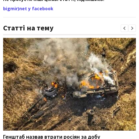
bigmir)net у facebook
Статті на тему
Генштаб назвав втрати росіян за добу