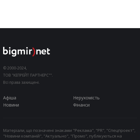
© 2000-2024,
ТОВ "КЕПРЕЙТ ПАРТНЕРС"".
Всі права захищені.
Афіша
Нерухомість
Новини
Фінанси
Матеріали, що позначені знаками "Реклама", "PR", "Спецпроект",
"Новини компаній", "Актуально", "Промо", публікуються на