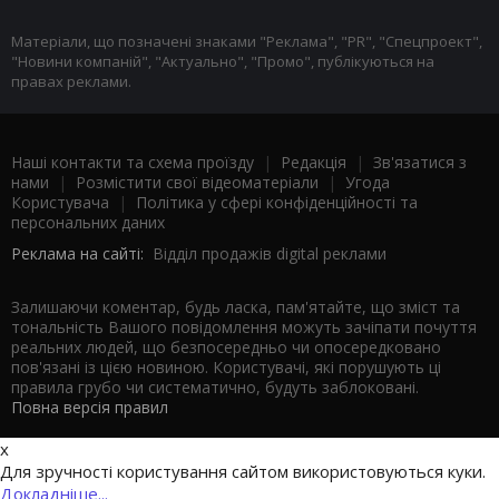
Матеріали, що позначені знаками "Реклама", "PR", "Спецпроект",
"Новини компаній", "Актуально", "Промо", публікуються на
правах реклами.
Наші контакти та схема проїзду
|
Редакція
|
Зв'язатися з
нами
|
Розмістити свої відеоматеріали
|
Угода
Користувача
|
Політика у сфері конфіденційності та
персональних даних
Реклама на сайті:
Відділ продажів digital реклами
Залишаючи коментар, будь ласка, пам'ятайте, що зміст та
тональність Вашого повідомлення можуть зачіпати почуття
реальних людей, що безпосередньо чи опосередковано
пов'язані із цією новиною. Користувачі, які порушують ці
правила грубо чи систематично, будуть заблоковані.
Повна версія правил
x
Для зручності користування сайтом використовуються куки.
Докладніше...