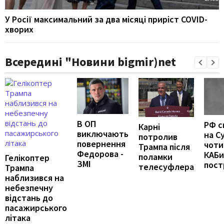
У Росії максимальний за два місяці приріст COVID-
хворих
Всередині "Новини bigmir)net
В ОП
РФ с
Карні
виключають
на С
потролив
повернення
чоти
Трампа після
Федорова -
КАБи
поламки
Гелікоптер
ЗМІ
пост
телесуфлера
Трампа
наблизився на
небезпечну
відстань до
пасажирського
літака