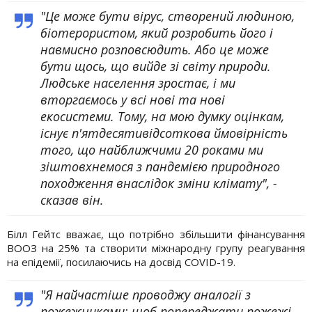
"Це може бути вірус, створений людиною,
біотерористом, який розробить його і
навмисно розповсюдить. Або це може
бути щось, що вийде зі світу природи.
Людське населення зростає, і ми
вторгаємось у всі нові та нові
екосистеми. Тому, на мою думку оцінкам,
існує п'ятдесятивідсоткова ймовірність
того, що найближчими 20 роками ми
зіштовхнемося з пандемією природного
походження внаслідок зміни клімату", -
сказав він.
Білл Гейтс вважає, що потрібно збільшити фінансування
ВООЗ на 25% та створити міжнародну групу реагування
на епідемії, посилаючись на досвід COVID-19.
"Я найчастіше проводжу аналогії з
пожежниками: щоб попереджати пожежі,