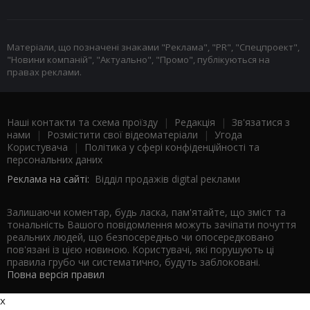
Матеріали, що позначені знаками "Реклама", "PR", "Спецпроект",
"Новини компаній", "Актуально", "Промо", публікуються на
правах реклами.
Наші контакти та схема проїзду
|
Редакція
|
Зв'язатися з
нами
|
Розмістити свої відеоматеріали
|
Угода
Користувача
|
Політика у сфері конфіденційності та
персональних даних
Реклама на сайті:
Відділ продажів digital реклами
Залишаючи коментар, будь ласка, пам'ятайте, що зміст та
тональність Вашого повідомлення можуть зачіпати почуття
реальних людей, що безпосередньо чи опосередковано
пов'язані із цією новиною. Користувачі, які порушують ці
правила грубо чи систематично, будуть заблоковані.
Повна версія правил
x