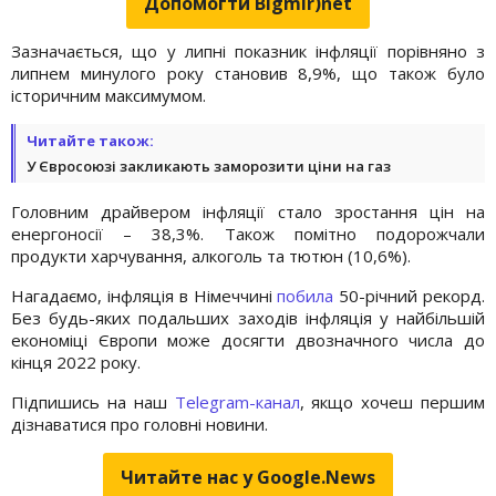
Допомогти Bigmir)net
Зазначається, що у липні показник інфляції порівняно з
липнем минулого року становив 8,9%, що також було
історичним максимумом.
Читайте також:
У Євросоюзі закликають заморозити ціни на газ
Головним драйвером інфляції стало зростання цін на
енергоносії – 38,3%. Також помітно подорожчали
продукти харчування, алкоголь та тютюн (10,6%).
Нагадаємо, інфляція в Німеччині
побила
50-річний рекорд.
Без будь-яких подальших заходів інфляція у найбільшій
економіці Європи може досягти двозначного числа до
кінця 2022 року.
Підпишись на наш
Telegram-канал
, якщо хочеш першим
дізнаватися про головні новини.
Читайте нас у Google.News