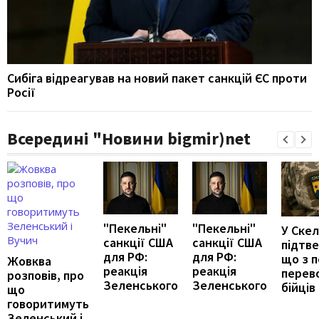
Сибіга відреагував на новий пакет санкцій ЄС проти
Росії
Всередині "Новини bigmir)net
"Пекельні"
"Пекельні"
У Скел
санкції США
санкції США
підтв
для РФ:
для РФ:
що з 
Жовква
реакція
реакція
перев
розповів, про
Зеленського
Зеленського
бійців
що
говоритимуть
Зеленський і