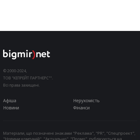
© 2000-2024,
ТОВ "КЕПРЕЙТ ПАРТНЕРС"".
Всі права захищені.
Афіша
Нерухомість
Новини
Фінанси
Матеріали, що позначені знаками "Реклама", "PR", "Спецпроект",
"Новини компаній", "Актуально", "Промо", публікуються на