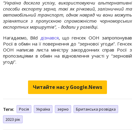
“Україна досягла успіху, використовуючи альтернативні
способи експорту зерна, такі як річковий, залізничний та
автомобільний транспорт, однак навряд чи вони можуть
зрівнятися з пропускною спроможністю чорноморських
експортних маршрутів”, - додали у розвідці.
Нагадаємо, Bild
дізнався
, що генсек ООН запропонував
Росії в обмін на її повернення до “зернової угоди”. Генсек
ООН написав листа міністру закордонних справ Росії з
пропозиціями в обмін на відновлення участі у “зерновій
угоді”.
Читайте нас у Google.News
Теги:
Росія
Україна
зерно
Британська розвідка
2023 рік