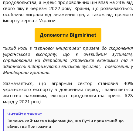
продовольства, а індекс продовольчих цін впав на 23% від
свого піку в березні 2022 року. Країни, що розвиваються,
особливо виграли від зниження цін, а також від прямого
імпорту зерна з України.
Допомогти Bigmir)net
“Вихід Росії з “зернової ініціативи” призвів до скорочення
українського експорту, що є очевидним зусиллям,
спрямованим на деградацію української економіки та її
здатності підтримувати військові зусилля”, - повідомили у
Міноборони Британії.
Зазначається, що аграрний сектор становив 40%
українського експорту в довоєнний період і залишається
життєво важливим; експорт продовольства приніс $28
млрд у 2021 році.
Читайте також:
Зеленський: маємо інформацію, що Путін причетний до
вбивства Пригожина