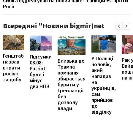
Сибіга відреагував на новий пакет санкцій ЄС проти
Росії
Всередині "Новини bigmir)net
Генштаб
Підсумки
У Польщі
Рак 
Близька до
назвав
08.08:
чоловік,
Бай
Трампа
втрати
Patriot
який
пош
компанія
росіян
буде і
нападав
на к
збирається
за добу
мінус
на
бурити у
два НПЗ
українців,
Гренландії
сам
без
прийшов
дозволу
до
влади
відділку