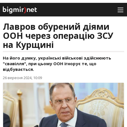
Лавров обурений діями
ООН через операцію ЗСУ
на Курщині
На його думку, українські військові здійснюють
"свавілля", при цьому ООН ігнорує те, що
відбувається.
26 вересня 2024, 10:09