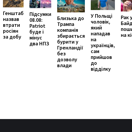
Генштаб
Підсумки
У Польщі
Рак 
Близька до
назвав
08.08:
чоловік,
Бай
Трампа
втрати
Patriot
який
пош
компанія
росіян
буде і
нападав
на к
збирається
за добу
мінус
на
бурити у
два НПЗ
українців,
Гренландії
сам
без
прийшов
дозволу
до
влади
відділку