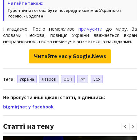
Читайте також:
Туреччина готова бути посередником між Україною і
Росією, - Ердоган
Нагадаємо, Росію неможливо
примусити
до миру. За
словами Пєскова, позиція України вважається вкрай
неправильною, і вона неминуче зіткнеться із наслідками.
Читайте нас у Google.News
Теги:
Україна
Лавров
ООН
РФ
ЗСУ
Не пропусти інші цікаві статті, підпишись:
bigmir)net у facebook
Статті на тему