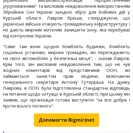
угрупованнями" та висловив невдоволення використанням
Збройних Сил України західної зброї для бойових дій у
Курській області. Лавров бреше, стверджуючи, що
українські війська атакують громадянську інфраструктуру і
не дають мирним жителям залишити зону, яка перебуває
під контролем України.
"Саме там вони щодня бомблять будинки, бомблять
соціальні установи, мирних громадян, які переїжджають
на своїх автомобілях у безпечніші місця", - сказав Лавров.
Крім того, він висловив невдоволення тим, що не чув
жодних коментарів від представників ООН, які
займаються захистом прав людини, включаючи
генерального секретаря Антоніу Гутерріша. На думку
Лаврова, в ООН була підготовлена ​​стандартна відповідь
на питання щодо ситуації в Курській області, при цьому він
заявив, що організація готова виступити "за все добре і
проти всього поганого".
Допомогти Bigmir)net