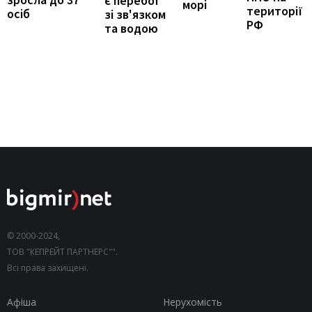
є перебої
морі
території
осіб
зі зв'язком
РФ
та водою
© 2000-2024,
ТОВ "КЕПРЕЙТ ПАРТНЕРС"".
Всі права захищені.
Афіша
Нерухомість