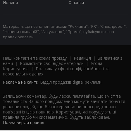
Новини
Фінанси
Матеріали, що позначені знаками "Реклама", "PR", "Спецпроект",
"Новини компаній", "Актуально", "Промо", публікуються на
правах реклами.
Наші контакти та схема проїзду
|
Редакція
|
Зв'язатися з
нами
|
Розмістити свої відеоматеріали
|
Угода
Користувача
|
Політика у сфері конфіденційності та
персональних даних
Реклама на сайті:
Відділ продажів digital реклами
Залишаючи коментар, будь ласка, пам'ятайте, що зміст та
тональність Вашого повідомлення можуть зачіпати почуття
реальних людей, що безпосередньо чи опосередковано
пов'язані із цією новиною. Користувачі, які порушують ці
правила грубо чи систематично, будуть заблоковані.
Повна версія правил