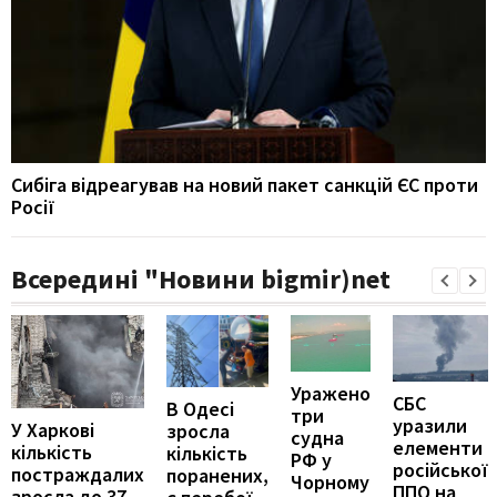
Сибіга відреагував на новий пакет санкцій ЄС проти
Росії
Всередині "Новини bigmir)net
Уражено
СБС
В Одесі
три
уразили
У Харкові
зросла
судна
елементи
кількість
кількість
РФ у
російської
постраждалих
поранених,
Чорному
ППО на
зросла до 37