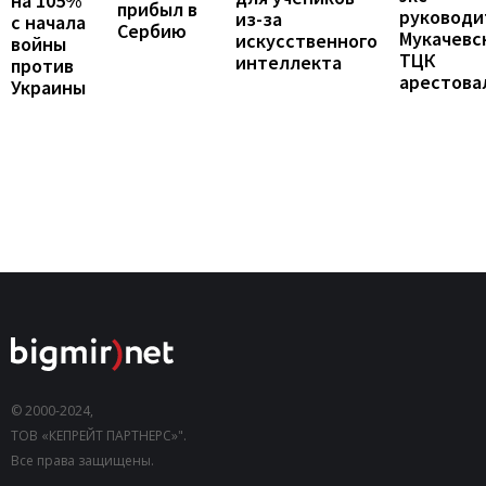
на 105%
прибыл в
руководи
из-за
с начала
Сербию
Мукачевс
искусственного
войны
ТЦК
интеллекта
против
арестова
Украины
© 2000-2024,
ТОВ «КЕПРЕЙТ ПАРТНЕРС»".
Все права защищены.