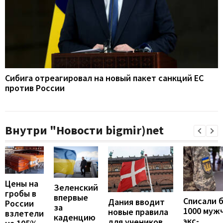
Сибига отреагировал на новый пакет санкций ЕС
против России
Внутри "Новости bigmir)net
Цены на
Зеленский
гробы в
впервые
Списали 
Дания вводит
России
за
1000 муж
новые правила
взлетели
каденцию
экс-
для учеников