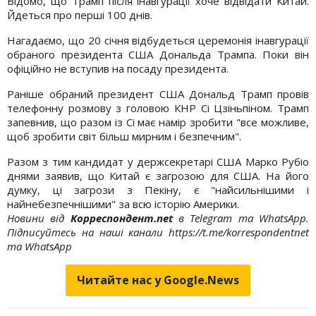
Відомо, що Трамп після інавгурації хоче відвідати Китай.
Йдеться про перші 100 днів.
Нагадаємо, що 20 січня відбудеться церемонія інавгурації
обраного президента США Дональда Трампа. Поки він
офіційно не вступив на посаду президента.
Раніше обраний президент США Дональд Трамп провів
телефонну розмову з головою КНР Сі Цзіньпіном. Трамп
запевнив, що разом із Сі має намір зробити "все можливе,
щоб зробити світ більш мирним і безпечним".
Разом з тим кандидат у держсекретарі США Марко Рубіо
днями заявив, що Китай є загрозою для США. На його
думку, ці загрози з Пекіну, є "найсильнішими і
найнебезпечнішими" за всю історію Америки.
Новини від
Корреспондент.net
в Telegram та WhatsApp.
Підписуйтесь на наші канали https://t.me/korrespondentnet
та WhatsApp
Читайте нас у Google.News