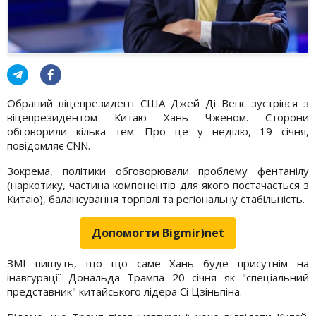
Обраний віцепрезидент США Джей Ді Венс зустрівся з
віцепрезидентом Китаю Хань Чженом. Сторони
обговорили кілька тем. Про це у неділю, 19 січня,
повідомляє CNN.
Зокрема, політики обговорювали проблему фентанілу
(наркотику, частина компонентів для якого постачається з
Китаю), балансування торгівлі та регіональну стабільність.
Допомогти Bigmir)net
ЗМІ пишуть, що що саме Хань буде присутнім на
інавгурації Дональда Трампа 20 січня як "спеціальний
представник" китайського лідера Сі Цзіньпіна.