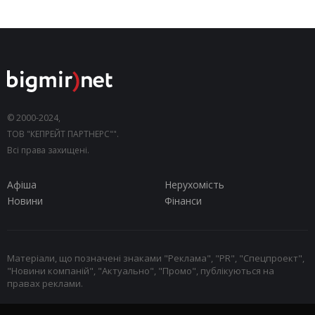
© 2000-2024,
ТОВ "КЕПРЕЙТ ПАРТНЕРС"".
Всі права захищені.
Афіша
Нерухомість
Новини
Фінанси
Матеріали, що позначені знаками "Реклама", "PR", "Спецпроект",
"Новини компаній", "Актуально", "Промо", публікуються на
правах реклами.