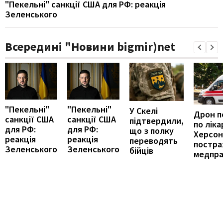
"Пекельні" санкції США для РФ: реакція
Зеленського
Всередині "Новини bigmir)net
"Пекельні"
"Пекельні"
У Скелі
Дрон п
санкції США
санкції США
підтвердили,
по ліка
для РФ:
для РФ:
що з полку
Херсоні
реакція
реакція
переводять
постр
Зеленського
Зеленського
бійців
медпра