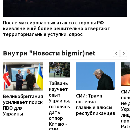
После массированных атак со стороны РФ
киевляне ещё более решительно отвергают
территориальные уступки: опрос
Внутри "Новости bigmir)net
Тайвань
изучает
СМИ
опыт
СМИ: Трамп
Великобритания
поч
Украины,
потерял
усиливает поиск
не 
готовясь
главные плюсы
ПВО для
Укр
дать
республиканцев
Украины
лиц
отпор
про
Китаю -
Patr
СМИ