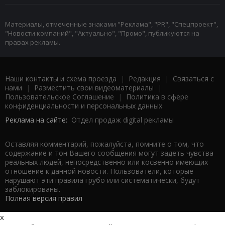
Материалы, отмеченные знаками "Реклама", "PR", "Спецпроект",
"Новости компаний", "Актуально", "Промо", публикуются на
правах рекламы.
Наши контакты и схема проезда
|
Редакция
|
Связаться с
нами
|
Разместить свои видеоматериалы
|
Пользовательское Соглашение
|
Политика в сфере
конфиденциальности и персональных данных
Реклама на сайте:
Отдел продаж digital рекламы
Оставляя комментарий, пожалуйста, помните о том, что
содержание и тон Вашего сообщения могут задеть чувства
реальных людей, непосредственно или косвенно имеющих
отношение к данной новости. Пользователи, которые
нарушают эти правила грубо или систематически, будут
заблокированы.
Полная версия правил
x