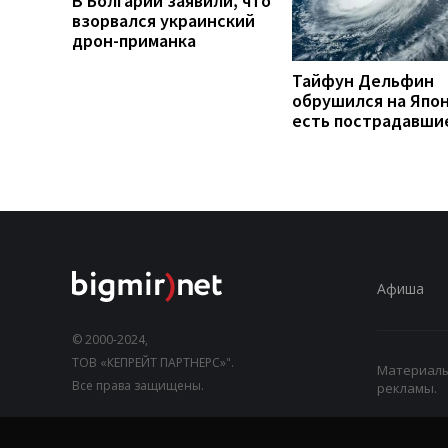
В Болгарии заявили, что
взорвался украинский
дрон-приманка
Тайфун Дельфин
обрушился на Япо
есть пострадавши
Афиша
© 2000-2024,
ТОВ «КЕПРЕЙТ ПАРТНЕРС»".
Материалы,
Все права защищены.
рекламы.