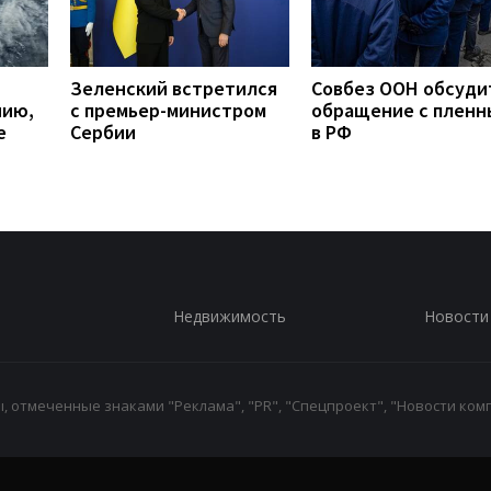
Зеленский встретился
Совбез ООН обсуди
нию,
с премьер-министром
обращение с плен
е
Сербии
в РФ
Недвижимость
Новости
 отмеченные знаками "Реклама", "PR", "Спецпроект", "Новости комп