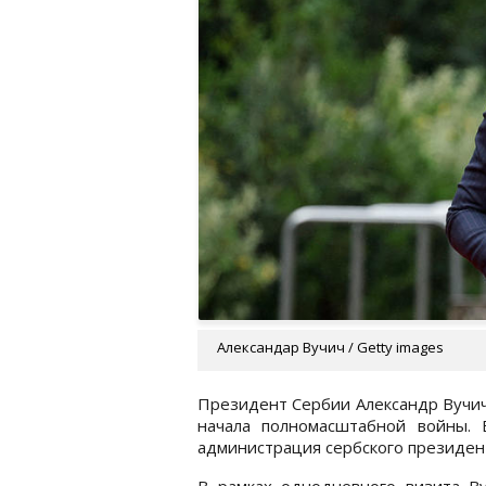
Александар Вучич / Getty images
Президент Сербии Александр Вучич
начала полномасштабной войны.
администрация сербского президен
В рамках однодневного визита Ву