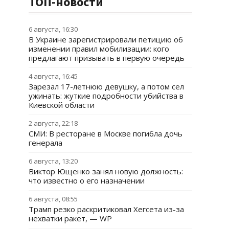
ТОП-новости
6 августа, 16:30
В Украине зарегистрировали петицию об
изменении правил мобилизации: кого
предлагают призывать в первую очередь
4 августа, 16:45
Зарезал 17-летнюю девушку, а потом сел
ужинать: жуткие подробности убийства в
Киевской области
2 августа, 22:18
СМИ: В ресторане в Москве погибла дочь
генерала
6 августа, 13:20
Виктор Ющенко занял новую должность:
что известно о его назначении
6 августа, 08:55
Трамп резко раскритиковал Хегсета из-за
нехватки ракет, — WP