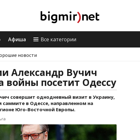
о
Афиша
Все категории
орошие новости
ии Александр Вучич
а войны посетит Одессу
чич совершит однодневный визит в Украину,
 саммите в Одессе, направленном на
егионе Юго-Восточной Европы.
ьга