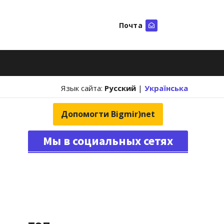
Почта
Искать
Язык сайта:
Русский
|
Українська
Допомогти Bigmir)net
Мы в социальных сетях