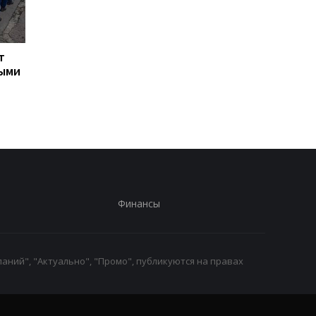
т
Турция ограничила
Марганец: премьер
ными
движение судов в
сообщил о кадровых
Черное море из-за атак
решениях после ава
на водопроводе
Финансы
аний", "Актуально", "Промо", публикуются на правах