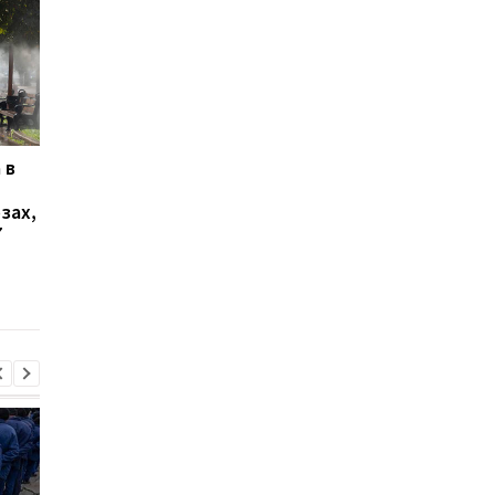
 в
В Ялте раздались
В Болгарии заявили,
выстрелы и вспыхнул
взорвался украинск
зах,
пожар: оккупационные
дрон-приманка
7
власти объявили об
эвакуации