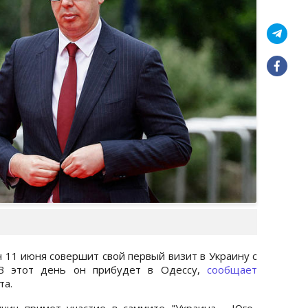
 11 июня совершит свой первый визит в Украину с
 В этот день он прибудет в Одессу,
сообщает
та.
чич примет участие в саммите "Украина - Юго-