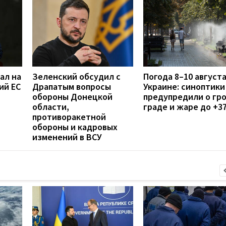
ал на
Зеленский обсудил с
Погода 8–10 августа
ий ЕС
Драпатым вопросы
Украине: синоптики
обороны Донецкой
предупредили о гро
области,
граде и жаре до +3
противоракетной
обороны и кадровых
изменений в ВСУ