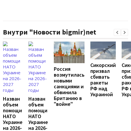
Внутри "Новости bigmir)net
Сикорский
Сик
Россия
призвал
при
возмутилась
сбивать
сби
новыми
ракеты
рак
санкциями и
РФ над
РФ 
обвинила
Украиной
Укр
Британию в
Назван
Назван
"войне"
объем
объем
помощи
помощи
НАТО
НАТО
Украине
Украине
на 2026-
на 2026-