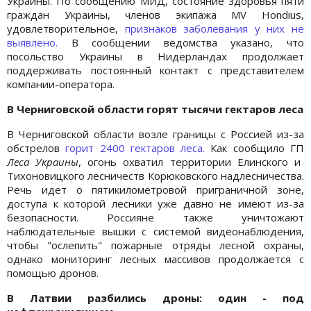
Украины. По сообщению МИД, состояние здоровья пяти
граждан Украины, членов экипажа MV Hondius,
удовлетворительное,
признаков заболевания у них не
выявлено.
В сообщении ведомства указано, что
посольство Украины в Нидерландах продолжает
поддерживать постоянный контакт с представителем
компании-оператора.
В Черниговской области горят тысячи гектаров леса
В Черниговской области возле границы с Россией из-за
обстрелов
горит 2400 гектаров леса.
Как сообщило ГП
Леса Украины
, огонь охватил территории Елинского и
Тихоновицкого лесничеств Корюковского надлесничества.
Речь идет о пятикилометровой приграничной зоне,
доступа к которой лесники уже давно не имеют из-за
безопасности. Россияне также уничтожают
наблюдательные вышки с системой видеонаблюдения,
чтобы "ослепить" пожарные отряды лесной охраны,
однако мониторинг лесных массивов продолжается с
помощью дронов.
В Латвии разбились дроны: один - под