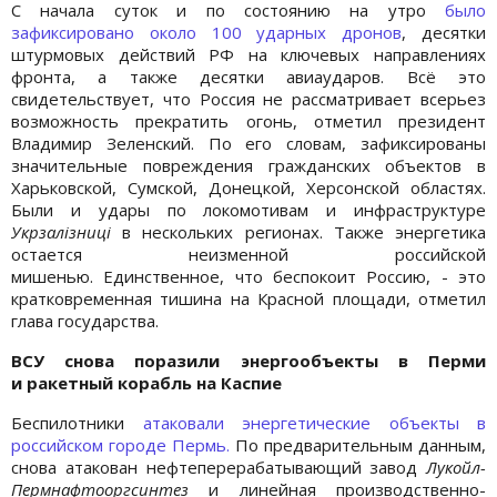
С начала суток и по состоянию на утро
было
зафиксировано около 100 ударных дронов
, десятки
штурмовых действий РФ на ключевых направлениях
фронта, а также десятки авиаударов. Всё это
свидетельствует, что Россия не рассматривает всерьез
возможность прекратить огонь, отметил президент
Владимир Зеленский. По его словам, зафиксированы
значительные повреждения гражданских объектов в
Харьковской, Сумской, Донецкой, Херсонской областях.
Были и удары по локомотивам и инфраструктуре
Укрзалізниці
в нескольких регионах. Также энергетика
остается неизменной российской
мишенью. Единственное, что беспокоит Россию, - это
кратковременная тишина на Красной площади, отметил
глава государства.
ВСУ снова поразили энергообъекты в Перми
и
ракетный корабль на Каспие
Беспилотники
атаковали энергетические объекты в
российском городе Пермь.
По предварительным данным,
снова атакован нефтеперерабатывающий завод
Лукойл-
Пермнафтооргсинтез
и линейная производственно-