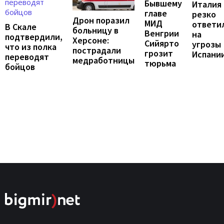
Бывшему
Италия
главе
резко
Дрон поразил
МИД
ответи
В Скале
больницу в
Венгрии
на
подтвердили,
Херсоне:
Сийярто
угрозы
что из полка
пострадали
грозит
Испани
переводят
медработницы
тюрьма
бойцов