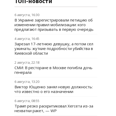
ТОП-новости
6 августа, 16:30
В Украине зарегистрировали петицию об
изменении правил мобилизации: кого
предлагают призывать в первую очередь
4 августа, 16:45
Зарезал 17-летнюю девушку, а потом сел
ужинать: жуткие подробности убийства в
Киевской области
2 августа, 22:18
СМИ: В ресторане в Москве погибла дочь
генерала
6 августа, 13:20
Виктор Ющенко занял новую должность:
что известно о его назначении
6 августа, 08:55
Трамп резко раскритиковал Хегсета из-за
нехватки ракет, — WP