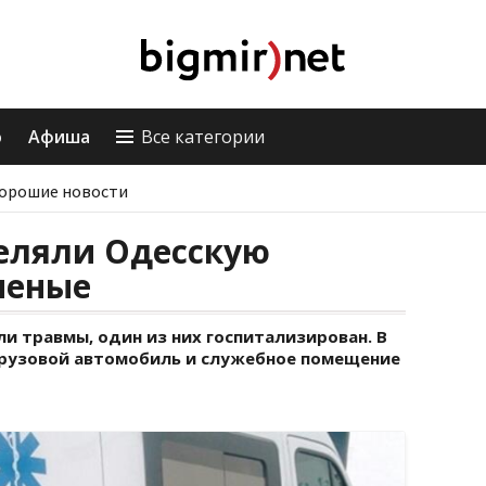
о
Афиша
Все категории
орошие новости
реляли Одесскую
аненые
ли травмы, один из них госпитализирован. В
грузовой автомобиль и служебное помещение