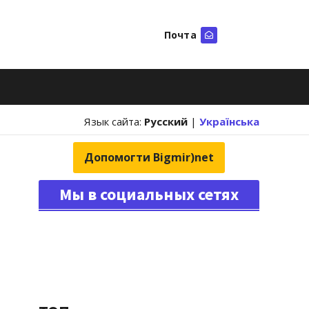
Почта
Искать
Язык сайта:
Русский
|
Українська
Допомогти Bigmir)net
Мы в социальных сетях