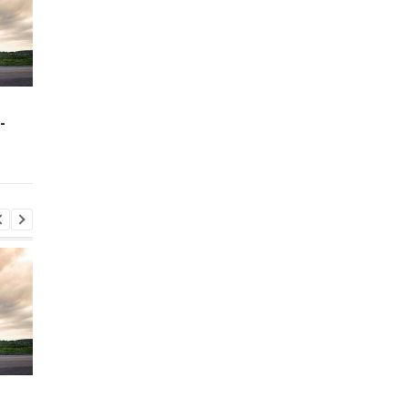
Зеленский: США будут
В Буковине задержа
-
поставлять ракеты для
мужчину, который
Patriot
ранил двух
полицейских
Зеленский: США будут
В Буковине задержа