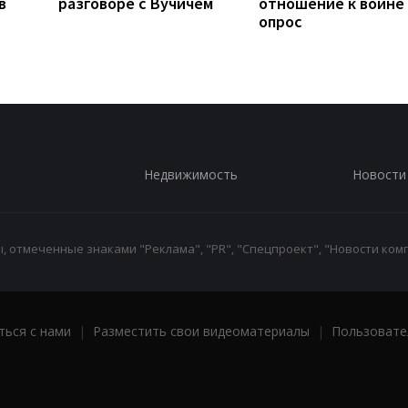
в
разговоре с Вучичем
отношение к войне 
опрос
Недвижимость
Новости
 отмеченные знаками "Реклама", "PR", "Спецпроект", "Новости комп
ться с нами
|
Разместить свои видеоматериалы
|
Пользовате