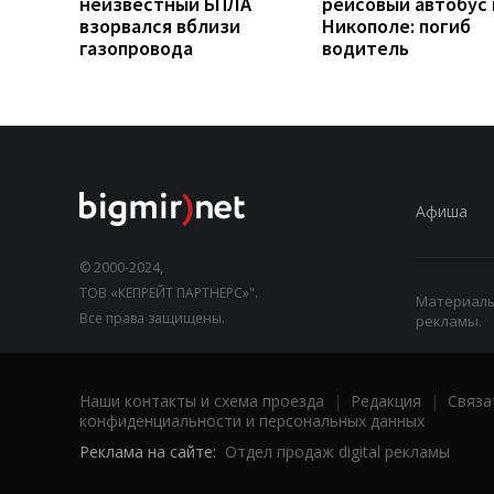
неизвестный БПЛА
рейсовый автобус 
взорвался вблизи
Никополе: погиб
газопровода
водитель
Афиша
© 2000-2024,
ТОВ «КЕПРЕЙТ ПАРТНЕРС»".
Материалы,
Все права защищены.
рекламы.
Наши контакты и схема проезда
|
Редакция
|
Связа
конфиденциальности и персональных данных
Реклама на сайте:
Отдел продаж digital рекламы