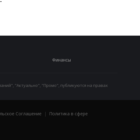
-
поставлять ракеты для
мужчину, который
Patriot
ранил двух
полицейских
Финансы
аний", "Актуально", "Промо", публикуются на правах
льское Соглашение
|
Политика в сфере