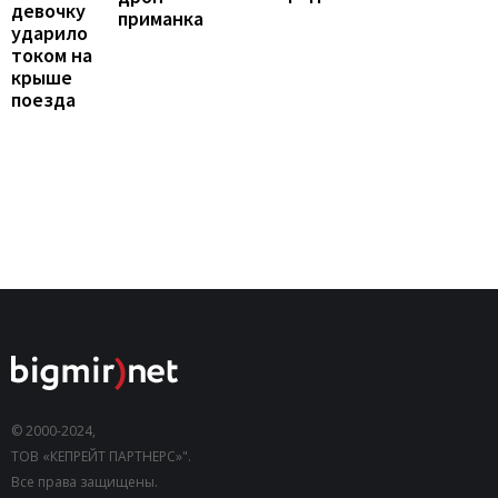
девочку
приманка
ударило
током на
крыше
поезда
© 2000-2024,
ТОВ «КЕПРЕЙТ ПАРТНЕРС»".
Все права защищены.