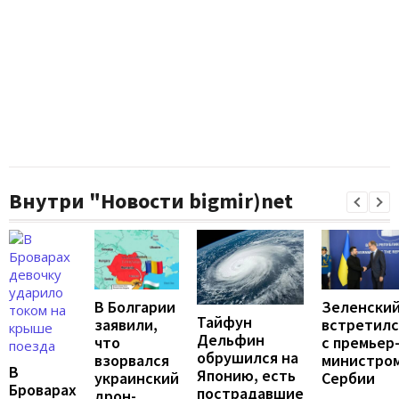
Внутри "Новости bigmir)net
В Болгарии
Зеленски
Тайфун
заявили,
встретилс
Дельфин
что
с премьер
обрушился на
взорвался
министро
В
Японию, есть
украинский
Сербии
Броварах
пострадавшие
дрон-