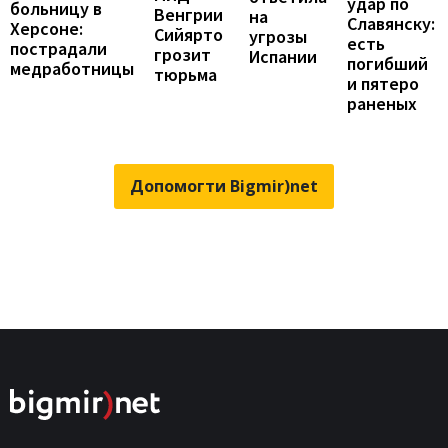
удар по
больницу в
Венгрии
на
Славянску:
Херсоне:
Сийярто
угрозы
есть
пострадали
грозит
Испании
погибший
медработницы
тюрьма
и пятеро
раненых
Допомогти Bigmir)net