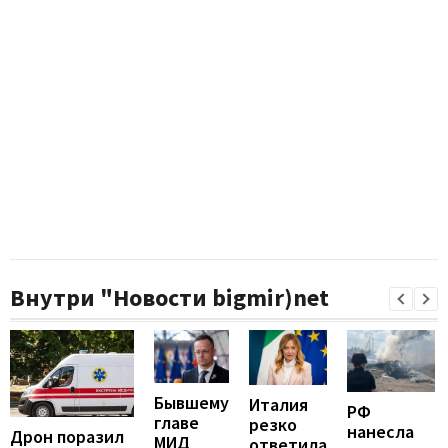
Внутри "Новости bigmir)net
Бывшему
Италия
РФ
главе
резко
нанесла
Дрон поразил
МИД
ответила