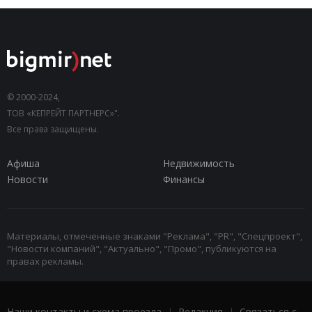
© 2000-2024,
ТОВ «КЕПРЕЙТ ПАРТНЕРС»".
Все права защищены.
Афиша
Недвижимость
Новости
Финансы
Материалы, отмеченные знаками "Реклама", "PR", "Спецпроект",
"Новости компаний", "Актуально", "Промо", публикуются на
правах рекламы.
Наши контакты и схема проезда
|
Редакция
|
Связаться с