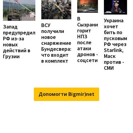
В
Украина
Сызрани
ВСУ
хочет
Запад
горит
получили
бить по
предупредил
НПЗ
новое
пусковым
РФ из-за
после
снаряжение
РФ через
новых
атаки
Бундесвера:
Starlink,
действий в
дронов -
что входит
Маск
Грузии
соцсети
в комплект
против -
СМИ
Допомогти Bigmir)net