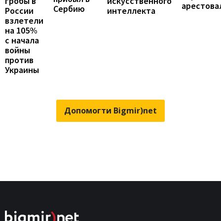
гробы в
искусственного
арестова
Сербию
России
интеллекта
взлетели
на 105%
с начала
войны
против
Украины
Допомогти Bigmir)net