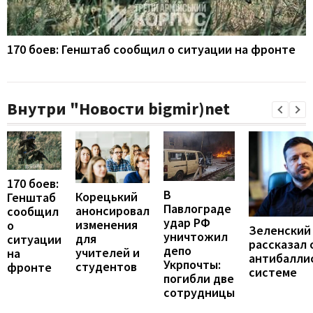
170 боев: Генштаб сообщил о ситуации на фронте
Внутри "Новости bigmir)net
170 боев:
В
Корецький
Генштаб
Павлограде
анонсировал
сообщил
удар РФ
изменения
о
Зеленский
уничтожил
для
ситуации
рассказал 
депо
учителей и
на
антибалли
Укрпочты:
студентов
фронте
системе
погибли две
сотрудницы