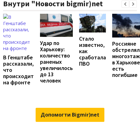
Внутри "Новости bigmir)net
Стало
Удар по
Россияне
известно,
Харькову:
обстрелял
как
количество
многоэтаж
В Генштабе
сработала
раненых
в Харькове
рассказали,
ПВО
увеличилось
есть
что
до 13
погибшие
происходит
человек
на фронте
Допомогти Bigmir)net