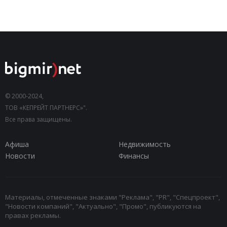
© 2000-2024,
ТОВ «КЕПРЕЙТ ПАРТНЕРС»".
Все права защищены.
Афиша
Недвижимость
Новости
Финансы
Материалы, отмеченные знаками "Реклама", "PR", "Спецпроект",
"Новости компаний", "Актуально", "Промо", публикуются на
правах рекламы.