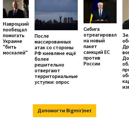
Навроцкий
Сибига
пообещал
отреагировал
Зе
помогать
После
на новый
об
Украине
массированных
пакет
Др
"бить
атак со стороны
санкций ЕС
во
москалей"
РФ киевляне ещё
против
До
более
России
об
решительно
пр
отвергают
об
территориальные
ка
уступки: опрос
из
Допомогти Bigmir)net