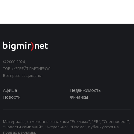
© 2000-2024,
ТОВ «КЕПРЕЙТ ПАРТНЕРС»".
Все права защищены.
Афиша
Недвижимость
Новости
Финансы
Материалы, отмеченные знаками "Реклама", "PR", "Спецпроект",
"Новости компаний", "Актуально", "Промо", публикуются на
правах рекламы.