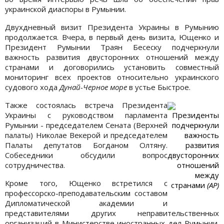
украинской диаспоры в Румынии.
Двухдневный визит Президента Украины в Румынию
продолжается. Вчера, в первый день визита, Ющенко и
Президент Румынии Траян Бесеску подчеркнули
важность развития двусторонних отношений между
странами и договорились установить совместный
мониторинг всех проектов относительно украинского
судового хода
Дунай-Черное море
в устье Быстрое.
Также состоялась встреча Президента
Украины с руководством парламента
Президенты
Румынии - председателем Сената (Верхней
подчеркнули
палаты) Николае Векерой и председателем
важность
Палаты депутатов Богданом Олтяну.
развития
Собеседники обсудили вопрос
двусторонних
сотрудничества.
отношений
между
Кроме того, Ющенко встретился с
странами
(АР)
профессорско-преподавательским составом
Дипломатической академии и
представителями других неправительственных
организаций в Министерстве иностранных дел Румынии.