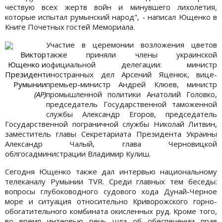
чествую всех жертв войн и минувшего лихолетия,
которые испытал румынский народ", - написал Ющенко в
Книге Почетных гостей Мемориала.
Участие в церемонии возложения цветов
Виктор
также приняли члены украинской
Ющенко и
официальной делегации: министр
Президент
иностранных дел Арсений Яценюк, вице-
Румынии
премьер-министр Андрей Клюев, министр
(АР)
промышленной политики Анатолий Головко,
председатель Государственной таможенной
службы Александр Егоров, председатель
Государственной пограничной службы Николай Литвин,
заместитель главы Секретариата Президента Украины
Александр Чалый, глава Черновицкой
облгосадминистрации Владимир Кулиш.
Сегодня Ющенко также дал интервью национальному
телеканалу Румынии TVR. Среди главных тем беседы:
вопросы глубоководного судового хода Дунай-Черное
море и ситуация относительно Криворожского горно-
обогатительного комбината окисленных руд. Кроме того,
во время интервью речь шла об обеспечении прав