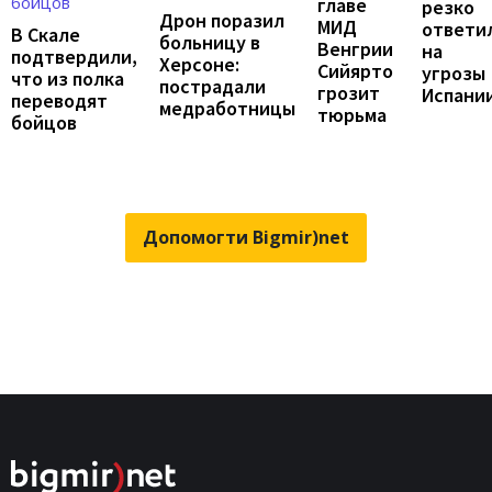
главе
резко
Дрон поразил
МИД
ответи
В Скале
больницу в
Венгрии
на
подтвердили,
Херсоне:
Сийярто
угрозы
что из полка
пострадали
грозит
Испани
переводят
медработницы
тюрьма
бойцов
Допомогти Bigmir)net