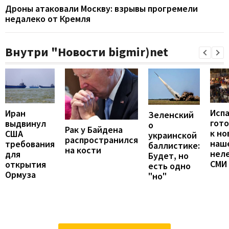
Дроны атаковали Москву: взрывы прогремели
недалеко от Кремля
Внутри "Новости bigmir)net
Исп
Иран
Зеленский
гот
выдвинул
о
Рак у Байдена
к но
США
украинской
распространился
наш
требования
баллистике:
на кости
неле
для
Будет, но
СМИ
открытия
есть одно
Ормуза
"но"