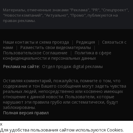
Материалы, отмеченные знаками "Реклама", "PR", "Спецпроект",
"Новости компаний", "Актуально", "Промо", публикуются на
правах рекламы.
Наши контакты и схема проезда
|
Редакция
|
Связаться с
нами
|
Разместить свои видеоматериалы
|
Пользовательское Соглашение
|
Политика в сфере
конфиденциальности и персональных данных
Реклама на сайте:
Отдел продаж digital рекламы
Оставляя комментарий, пожалуйста, помните о том, что
содержание и тон Вашего сообщения могут задеть чувства
реальных людей, непосредственно или косвенно имеющих
отношение к данной новости. Пользователи, которые
нарушают эти правила грубо или систематически, будут
заблокированы.
Полная версия правил
x
Для удобства пользования сайтом используются Cookies.