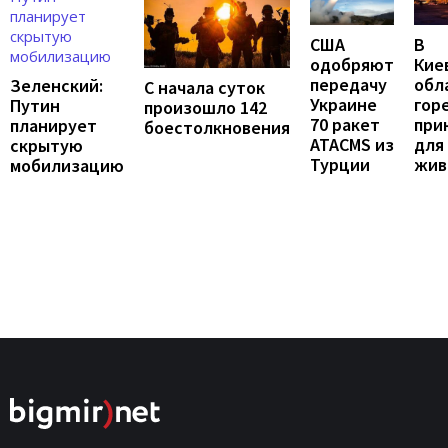
США
В
одобряют
Кие
передачу
обл
Зеленский:
С начала суток
Украине
гор
Путин
произошло 142
70 ракет
при
планирует
боестолкновения
ATACMS из
для
скрытую
Турции
жив
мобилизацию