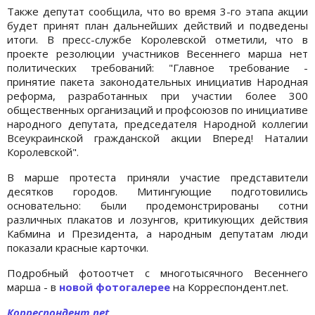
Также депутат сообщила, что во время 3-го этапа акции
будет принят план дальнейших действий и подведены
итоги. В пресс-службе Королевской отметили, что в
проекте резолюции участников Весеннего марша нет
политических требований: "Главное требование -
принятие пакета законодательных инициатив Народная
реформа, разработанных при участии более 300
общественных организаций и профсоюзов по инициативе
народного депутата, председателя Народной коллегии
Всеукраинской гражданской акции Вперед! Наталии
Королевской".
В марше протеста приняли участие представители
десятков городов. Митингующие подготовились
основательно: были продемонстрированы сотни
различных плакатов и лозунгов, критикующих действия
Кабмина и Президента, а народным депутатам люди
показали красные карточки.
Подробный фотоотчет с многотысячного Весеннего
марша - в
новой фотогалерее
на Корреспондент.net.
Корреспондент.net