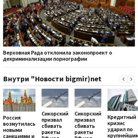
Верховная Рада отклонила законопроект о
декриминализации порнографии
Внутри "Новости bigmir)net
Сикорский
Сикорский
Кредитный
Россия
призвал
призвал
кризис
возмутилась
сбивать
сбивать
ударил по
новыми
ракеты
ракеты
крупнейши
санкциями и