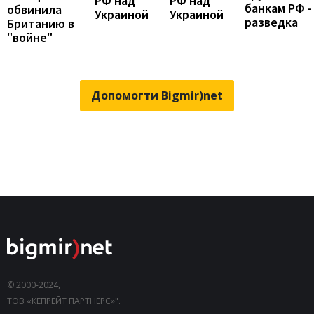
РФ над
РФ над
банкам РФ -
обвинила
Украиной
Украиной
разведка
Британию в
"войне"
Допомогти Bigmir)net
© 2000-2024,
ТОВ «КЕПРЕЙТ ПАРТНЕРС»".