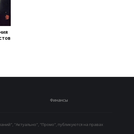
ния
Турция, Саудовская
Стыдно: Санду
стов
Аравия и Пакистан
объяснила, как
договорятся о
делегация талибов
безопасности
попала в Молдову
Финансы
аний", "Актуально", "Промо", публикуются на правах