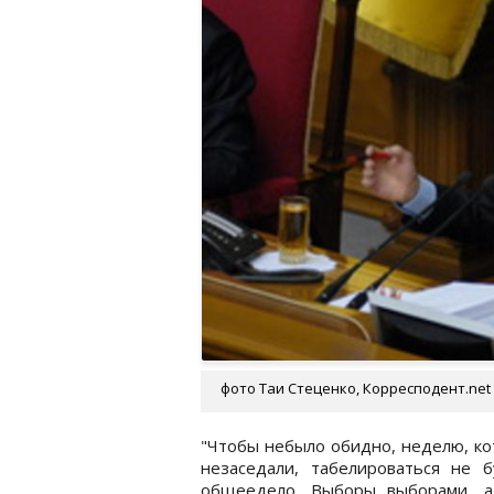
фото Таи Стеценко, Корресподент.net
"Чтобы небыло обидно, неделю, ко
незаседали, табелироваться не 
общеедело. Выборы выборами, а 