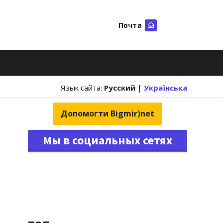
Почта
Искать
Язык сайта:
Русский
|
Українська
Допомогти Bigmir)net
Мы в социальных сетях