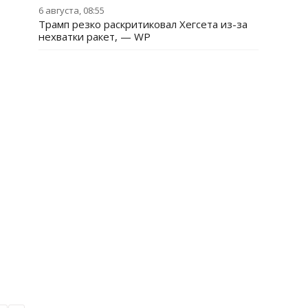
6 августа, 08:55
Трамп резко раскритиковал Хегсета из-за
нехватки ракет, — WP