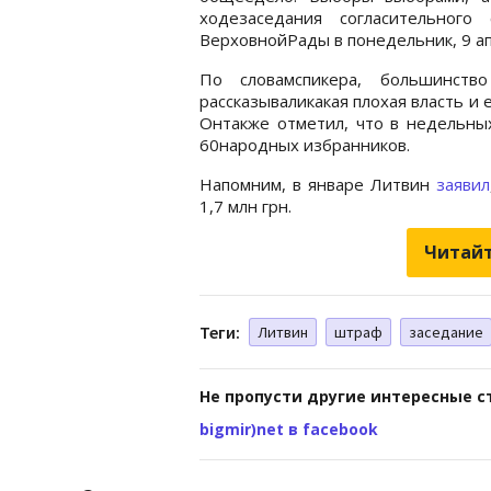
ходезаседания согласительного
ВерховнойРады в понедельник, 9 ап
По словамспикера, большинств
рассказываликакая плохая власть и 
Онтакже отметил, что в недельны
60народных избранников.
Напомним, в январе Литвин
заявил
1,7 млн грн.
Читайт
Теги:
Литвин
штраф
заседание
Не пропусти другие интересные с
bigmir)net в facebook