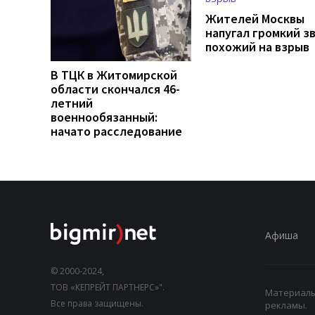
Жителей Москвы
напугал громкий зв
похожий на взрыв
В ТЦК в Житомирской
области скончался 46-
летний
военнообязанный:
начато расследование
Афиша
© 2000-2024,
ТОВ «КЕПРЕЙТ ПАРТНЕРС»".
Материалы,
Все права защищены.
рекламы.