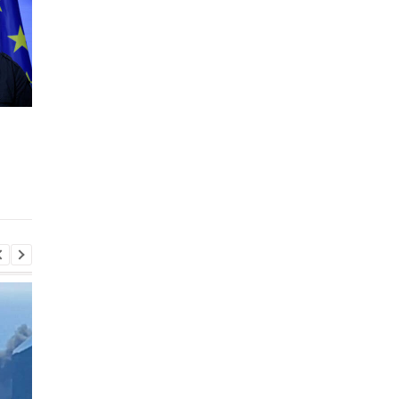
Верховная Рада уволила
В Раде инициировал
министра юстиции
отставку вице-
Галущенко и министра
премьера Алексея
энергетики Грищука
Кулебы: детали