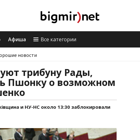
о
Афиша
Все категории
орошие новости
уют трибуну Рады,
ть Пшонку о возможном
шенко
івщина и НУ-НС около 13:30 заблокировали