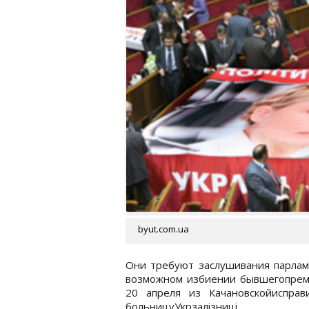
byut.com.ua
Они требуют заслушивания парлам
возможном избиении бывшегопрем
20 апреля из Качановскойиспра
больницуУкрзалізниці.