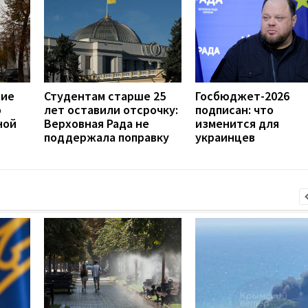
ние
Студентам старше 25
Госбюджет-2026
о
лет оставили отсрочку:
подписан: что
ной
Верховная Рада не
изменится для
поддержала поправку
украинцев