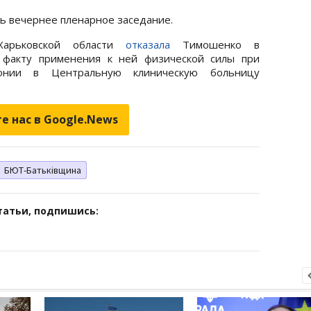
ть вечернее пленарное заседание.
 Харьковской области
отказала
Тимошенко в
 факту применения к ней физической силы при
лонии в Центральную клиническую больницу
е нас в Google.News
БЮТ-Батьківщина
татьи, подпишись: