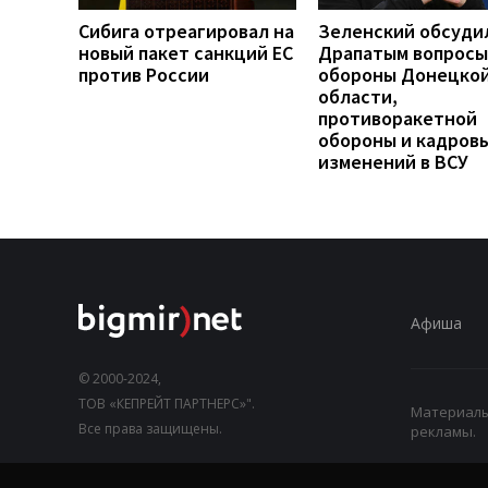
Сибига отреагировал на
Зеленский обсуди
новый пакет санкций ЕС
Драпатым вопросы
против России
обороны Донецко
области,
противоракетной
обороны и кадров
изменений в ВСУ
Афиша
© 2000-2024,
ТОВ «КЕПРЕЙТ ПАРТНЕРС»".
Материалы,
Все права защищены.
рекламы.