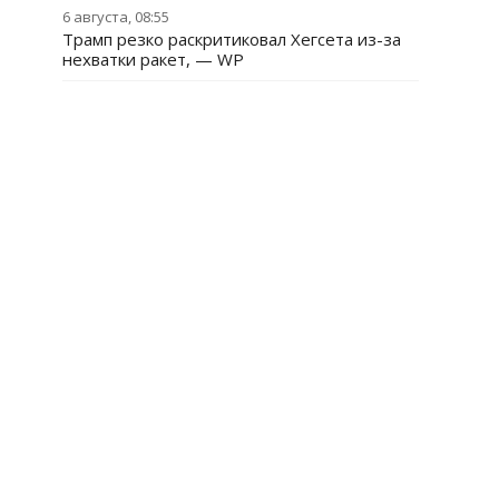
6 августа, 08:55
Трамп резко раскритиковал Хегсета из-за
нехватки ракет, — WP