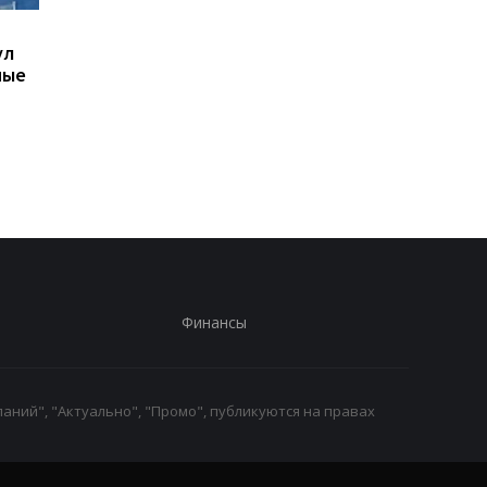
Украинцы высказались
В Киевской области
ул
о продолжительности
ухудшилось качеств
ные
войны - опрос
воздуха: где самая
плохая ситуация
Финансы
аний", "Актуально", "Промо", публикуются на правах