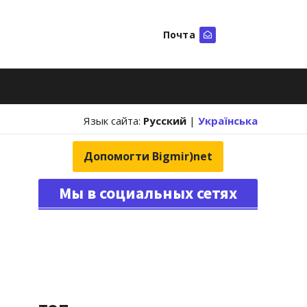
Почта
Искать
Язык сайта:
Русский
|
Українська
Допомогти Bigmir)net
Мы в социальных сетях