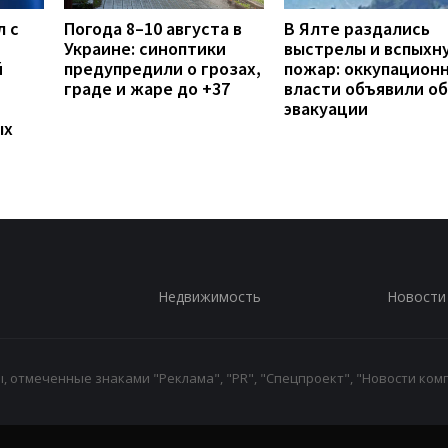
л с
Погода 8–10 августа в
В Ялте раздались
Украине: синоптики
выстрелы и вспыхн
й
предупредили о грозах,
пожар: оккупацион
граде и жаре до +37
власти объявили об
эвакуации
ых
Недвижимость
Новости
 отмеченные знаками "Реклама", "PR", "Спецпроект", "Новости комп