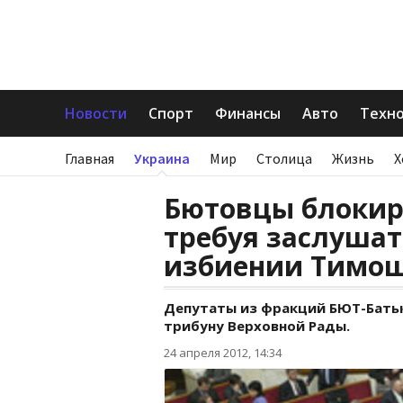
Новости
Спорт
Финансы
Авто
Техн
Главная
Украина
Мир
Столица
Жизнь
Х
Бютовцы блокир
требуя заслуша
избиении Тимо
Депутаты из фракций БЮТ-Батьк
трибуну Верховной Рады.
24 апреля 2012, 14:34