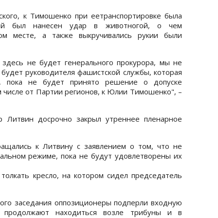
кого, к Тимошенко при еетранспортировке была
 ей был нанесен удар в животногой, о чем
том месте, а также выкручивались рукии были
 здесь не будет генерального прокурора, мы не
е будет руководителя фашистской службы, которая
и, пока не будет принято решение о допуске
 числе от Партии регионов, к Юлии Тимошенко", –
р Литвин досрочно закрыл утреннее пленарное
ащались к Литвину с заявлением о том, что не
альном режиме, пока не будут удовлетворены их
толкать кресло, на котором сидел председатель
ного заседания оппозиционеры подперли входную
 продолжают находиться возле трибуны и в