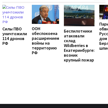
Пар
ООН
Силы ПВО
обв
Беспилотники
обеспокоена
уничтожили
Рус
атаковали
расширением
114 дронов
дом 
склад
войны на
РФ
Бер
Wildberries в
территорию
шпи
Екатеринбурге:
РФ
возник
крупный пожар