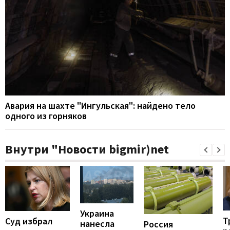
Авария на шахте "Ингульская": найдено тело
одного из горняков
Внутри "Новости bigmir)net
Украина
Т
Суд избрал
нанесла
Россия