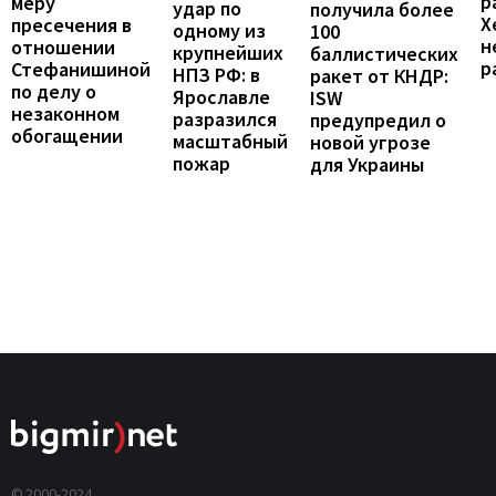
р
меру
удар по
получила более
Х
пресечения в
одному из
100
н
отношении
крупнейших
баллистических
р
Стефанишиной
НПЗ РФ: в
ракет от КНДР:
по делу о
Ярославле
ISW
незаконном
разразился
предупредил о
обогащении
масштабный
новой угрозе
пожар
для Украины
© 2000-2024,