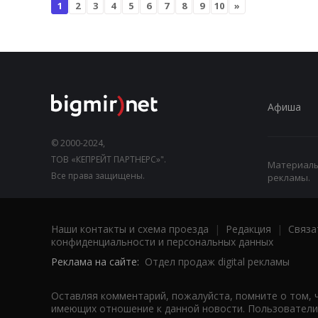
1
2
3
4
5
6
7
8
9
10
»
Афиша
© 2000-2024,
ТОВ «КЕПРЕЙТ ПАРТНЕРС»".
Материалы,
Все права защищены.
рекламы.
Наши контакты и схема проезда
|
Редакция
|
Связа
конфиденциальности и персональных данных
Реклама на сайте:
Отдел продаж digital рекламы
Оставляя комментарий, пожалуйста, помните о том, 
имеющих отношение к данной новости. Пользователи,