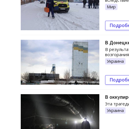
вследствие
Мир
Подроб
В Донецке
В результа
возгорания
Украина
Подроб
В оккупир
Эта трагед
Украина