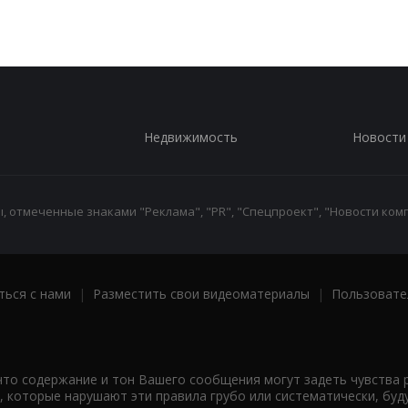
Недвижимость
Новости
 отмеченные знаками "Реклама", "PR", "Спецпроект", "Новости комп
ться с нами
|
Разместить свои видеоматериалы
|
Пользовате
что содержание и тон Вашего сообщения могут задеть чувства 
 которые нарушают эти правила грубо или систематически, буд