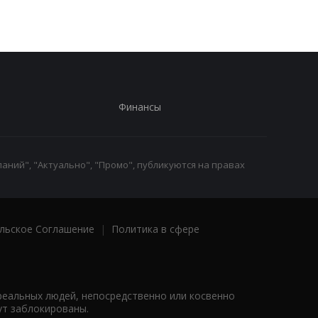
Финансы
аний", "Актуально", "Промо", публикуются на правах
льское Соглашение
|
Политика в сфере
реальных людей, непосредственно или косвенно
ут заблокированы.