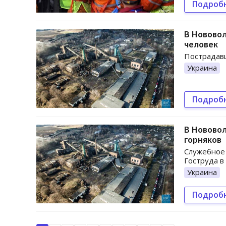
Подроб
В Нововол
человек
Пострадавш
Украина
Подроб
В Нововол
горняков
Служебное
Гоструда в
Украина
Подроб