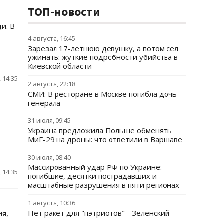
ТОП-новости
и. В
4 августа, 16:45
Зарезал 17-летнюю девушку, а потом сел
ужинать: жуткие подробности убийства в
Киевской области
 14:35
2 августа, 22:18
СМИ: В ресторане в Москве погибла дочь
генерала
31 июля, 09:45
Украина предложила Польше обменять
МиГ-29 на дроны: что ответили в Варшаве
30 июля, 08:40
Массированный удар РФ по Украине:
 14:35
погибшие, десятки пострадавших и
масштабные разрушения в пяти регионах
1 августа, 10:36
Нет ракет для "пэтриотов" - Зеленский
ия,