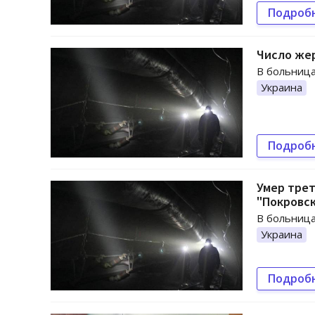
Подроб
Число жер
В больница
Украина
Подроб
Умер трет
"Покровс
В больница
Украина
Подроб