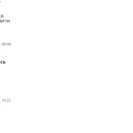
т
ед
дети.
 08:44
ась
 13:22