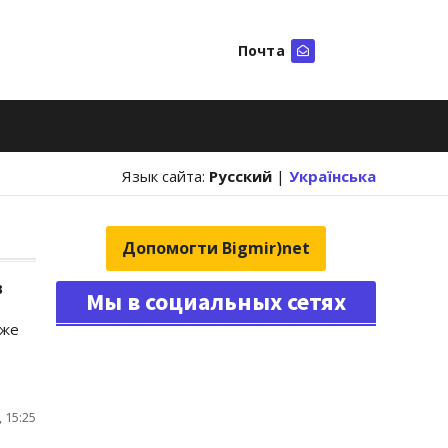
Почта
Искать
Язык сайта:
Русский
|
Українська
Допомогти Bigmir)net
в
Мы в социальных сетях
уже
 15:25