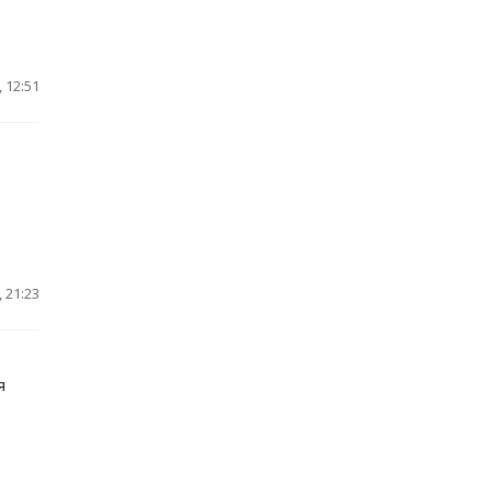
 12:51
 21:23
я