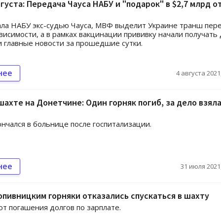
вгуста: Передача Чауса НАБУ и "подарок" в $2,7 млрд о
ла НАБУ экс-судью Чауса, МВФ выделит Украине транш пер
исимости, а в рамках вакцинации прививку начали получать 
 главные новости за прошедшие сутки.
нее
4 августа 2021,
шахте на Донетчине: Один горняк погиб, за дело взял
нчался в больнице после госпитализации.
нее
31 июля 2021,
пивницким горняки отказались спускаться в шахту
т погашения долгов по зарплате.