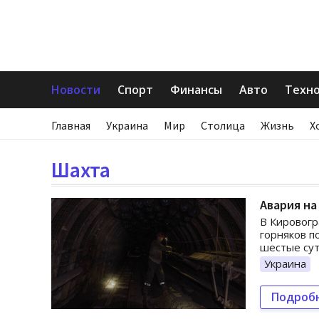
Новости
Спорт
Финансы
Авто
Техн
Главная
Украина
Мир
Столица
Жизнь
Х
Шахта
Авария на
В Кировогр
горняков п
шестые сут
Украина
Подроб