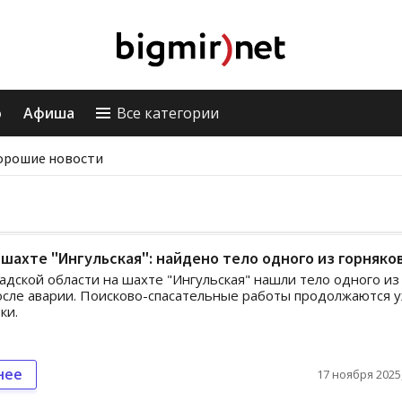
о
Афиша
Все категории
орошие новости
 шахте "Ингульская": найдено тело одного из горняко
адской области на шахте "Ингульская" нашли тело одного из
осле аварии. Поисково-спасательные работы продолжаются 
ки.
нее
17 ноября 2025,