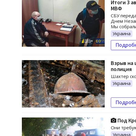
Итоги 3 а
МВФ
СБУ переда
Днем Незав
Мы собрали
Украина
Подроб
Взрыв на 
полиция
Шахтер ско
Украина
Подроб
Под Кро
Они требую
Украина