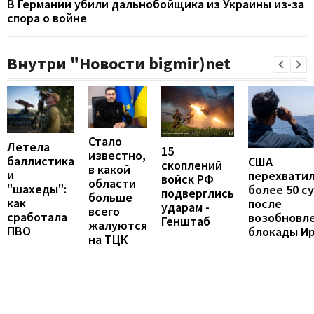
В Германии убили дальнобойщика из Украины из-за
спора о войне
Внутри "Новости bigmir)net
Стало
Летела
15
известно,
баллистика
США
скоплений
в какой
и
перехвати
войск РФ
области
"шахеды":
более 50 с
подверглись
больше
как
после
ударам -
всего
сработала
возобновл
Генштаб
жалуются
ПВО
блокады И
на ТЦК