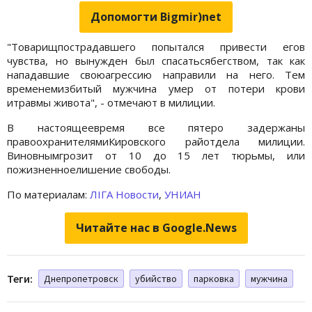
Допомогти Bigmir)net
"Товарищпострадавшего попытался привести егов
чувства, но вынужден был спасатьсябегством, так как
нападавшие своюагрессию направили на него. Тем
временемизбитый мужчина умер от потери крови
итравмы живота", - отмечают в милиции.
В настоящеевремя все пятеро задержаны
правоохранителямиКировского райотдела милиции.
Виновнымгрозит от 10 до 15 лет тюрьмы, или
пожизненноелишение свободы.
По материалам:
ЛІГА Новости
,
УНИАН
Читайте нас в Google.News
Теги:
Днепропетровск
убийство
парковка
мужчина