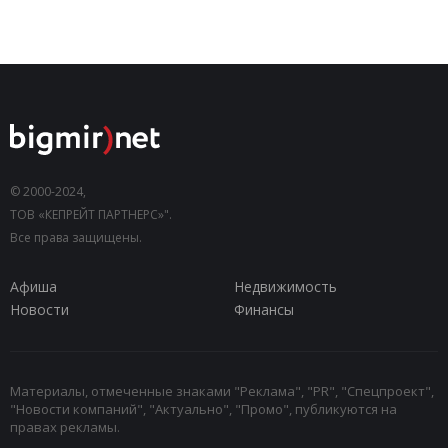
© 2000-2024,
ТОВ «КЕПРЕЙТ ПАРТНЕРС»".
Все права защищены.
Афиша
Недвижимость
Новости
Финансы
Материалы, отмеченные знаками "Реклама", "PR", "Спецпроект",
"Новости компаний", "Актуально", "Промо", публикуются на
правах рекламы.