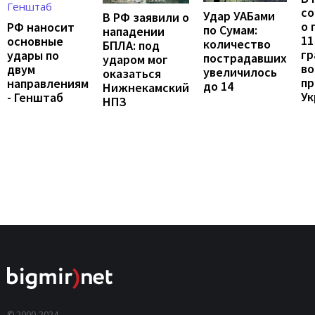
с
Удар УАБами
В РФ заявили о
о 
РФ наносит
по Сумам:
нападении
11
основные
количество
БПЛА: под
гр
удары по
пострадавших
ударом мог
во
двум
увеличилось
оказаться
пр
направлениям
до 14
Нижнекамский
Ук
- Генштаб
НПЗ
© 2000-2024,