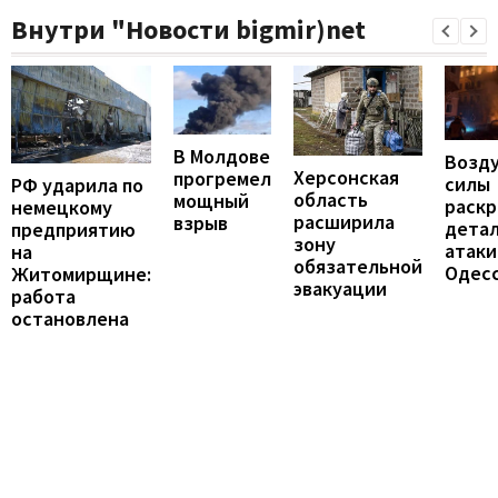
Внутри "Новости bigmir)net
В Молдове
Возд
Херсонская
прогремел
силы
РФ ударила по
область
мощный
раск
немецкому
расширила
взрыв
дета
предприятию
зону
атаки
на
обязательной
Одес
Житомирщине:
эвакуации
работа
остановлена