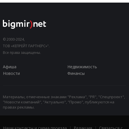
© 2000-2024,
ТОВ «КЕПРЕЙТ ПАРТНЕРС»".
Все права защищены.
Афиша
Недвижимость
Новости
Финансы
Материалы, отмеченные знаками "Реклама", "PR", "Спецпроект",
"Новости компаний", "Актуально", "Промо", публикуются на
правах рекламы.
Наши контакты и схема проезда
|
Редакция
|
Связаться с