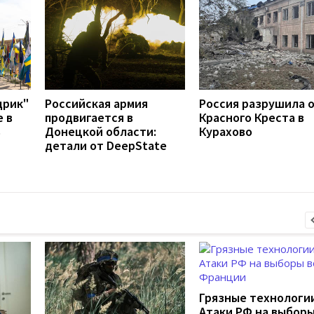
дрик"
Российская армия
Россия разрушила 
е в
продвигается в
Красного Креста в
ь
Донецкой области:
Курахово
детали от DeepState
Грязные технологии
Атаки РФ на выборы