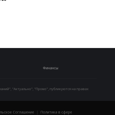
Корецький анонсировал
В Павлограде удар 
изменения для
уничтожил депо
учителей и студентов
Укрпочты: погибли д
сотрудницы
Финансы
аний", "Актуально", "Промо", публикуются на правах
льское Соглашение
|
Политика в сфере