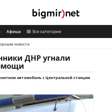
о
Афиша
Все категории
орошие новости
нники ДНР угнали
помощи
охитили автомобиль с Центральной станции