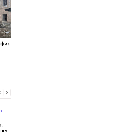
офис
Россияне нанесли удар
Трое спасателей
по жилому сектору в
подорвались на мине
Донецкой области:
время тушения пожа
есть жертвы
в Донецкой области
.
 во