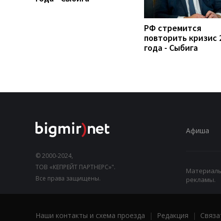
РФ стремится
повторить кризис 
года - Сыбига
Афиша
© 2000-2024,
ТОВ «КЕПРЕЙТ ПАРТНЕРС»".
Материалы,
Все права защищены.
рекламы.
Наши контакты и схема проезда
|
Редакция
|
Связа