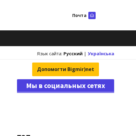
Почта
Искать
Язык сайта:
Русский
|
Українська
Допомогти Bigmir)net
Мы в социальных сетях