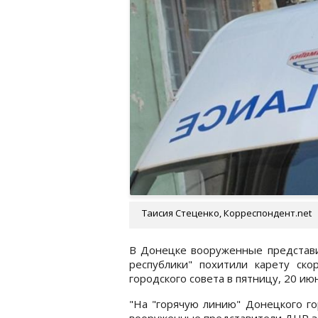
Таисия Стеценко, Корреспондент.net
В Донецке вооруженные представ
республики" похитили карету ск
городского совета в пятницу, 20 июн
"На "горячую линию" Донецкого го
вооруженные представители ДНР за