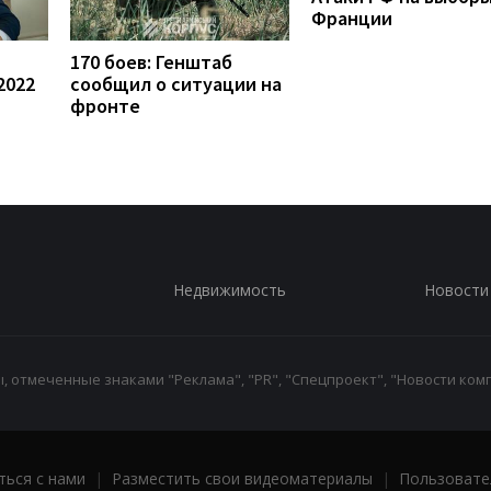
Франции
170 боев: Генштаб
2022
сообщил о ситуации на
фронте
Недвижимость
Новости
 отмеченные знаками "Реклама", "PR", "Спецпроект", "Новости комп
ться с нами
|
Разместить свои видеоматериалы
|
Пользовате