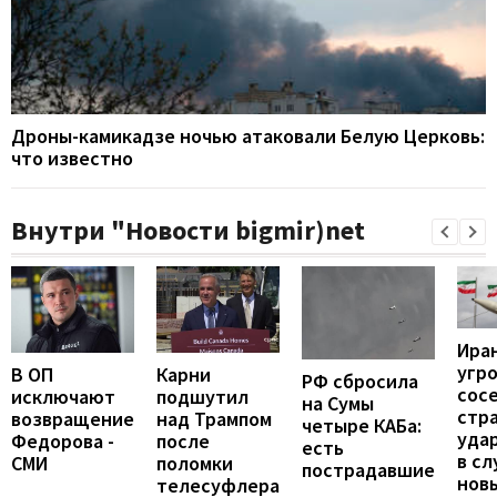
Дроны-камикадзе ночью атаковали Белую Церковь:
что известно
Внутри "Новости bigmir)net
Ира
угр
В ОП
Карни
РФ сбросила
сос
исключают
подшутил
на Сумы
стр
возвращение
над Трампом
четыре КАБа:
уда
Федорова -
после
есть
в сл
СМИ
поломки
пострадавшие
нов
телесуфлера