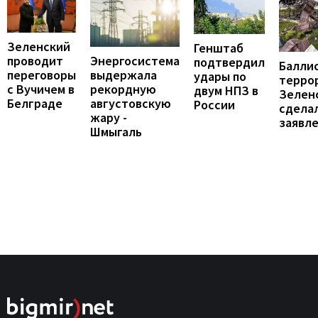
Зеленский
Генштаб
проводит
Энергосистема
подтвердил
Балли
переговоры
выдержала
удары по
террор
с Вучичем в
рекордную
двум НПЗ в
Зелен
Белграде
августовскую
России
сдела
жару -
заявл
Шмыгаль