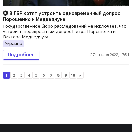
В ГБР хотят устроить одновременный допрос
Порошенко и Медведчука
Государственное бюро расследований не исключает, что
устроить перекрестный допрос Петра Порошенка и
Виктора Медведчука.
Украина
Подробнее
27 января 2022, 17:54
1
2
3
4
5
6
7
8
9
10
»