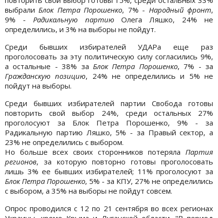
выбрали
Блок Петра Порошенко
, 7% -
Народный фронт
,
9% -
Радикальную партию
Олега Ляшко, 24% не
определились, и 3% на выборы не пойдут.
Среди бывших избирателей УДАРа еще раз
проголосовать за эту политическую силу согласились 9%,
а остальные - 38% за
Блок Петра Порошенко
, 7% - за
Гражданскую позицию
, 24% не определились и 5% не
пойдут на выборы.
Среди бывших избирателей партии Свобода готовы
повторить свой выбор 24%, среди остальных 27%
проголосуют за Блок Петра Порошенко, 9% - за
Радикальную партию Ляшко, 5% - за Правый сектор, а
23% не определились с выбором.
Но больше всех своих сторонников потеряла
Партия
регионов
, за которую повторно готовы проголосовать
лишь 3% ее бывших избирателей; 11% проголосуют за
Блок Петра Порошенко
, 5% - за КПУ, 27% не определились
с выбором, а 35% на выборы не пойдут совсем.
Опрос проводился с 12 по 21 сентября во всех регионах
Украины, кроме Крыма и Луганской области. "В период