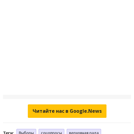
Читайте нас в Google.News
Теги:
Выборы
соцопросы
верховная рада