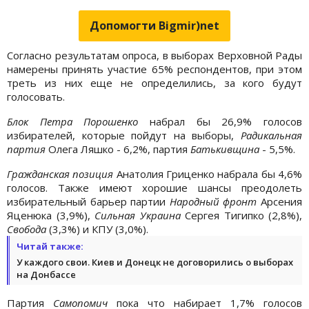
Допомогти Bigmir)net
Согласно результатам опроса, в выборах Верховной Рады
намерены принять участие 65% респондентов, при этом
треть из них еще не определились, за кого будут
голосовать.
Блок Петра Порошенко
набрал бы 26,9% голосов
избирателей, которые пойдут на выборы,
Радикальная
партия
Олега Ляшко - 6,2%, партия
Батькивщина
- 5,5%.
Гражданская позиция
Анатолия Гриценко набрала бы 4,6%
голосов. Также имеют хорошие шансы преодолеть
избирательный барьер партии
Народный фронт
Арсения
Яценюка (3,9%),
Сильная Украина
Сергея Тигипко (2,8%),
Свобода
(3,3%) и КПУ (3,0%).
Читай также:
У каждого свои. Киев и Донецк не договорились о выборах
на Донбассе
Партия
Самопомич
пока что набирает 1,7% голосов