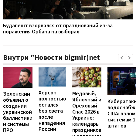
Будапешт взорвался от празднований из-за
поражения Орбана на выборах
Внутри "Новости bigmir)net
Херсон
Медовый,
Зеленский
полностью
Яблочный и
объявил о
Кибератаки
остался
Ореховый
создании
водоснабж
без света
Спас 2026 в
украинской
США: взло
после
Украине:
баллистики
системам 1
нападения
календарь
и системы
штатов
России
праздников
ПРО
и традиции