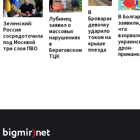
В
В Болга
Броварах
Лубинец
заявили
Зеленский:
девочку
заявил о
что
Россия
ударило
массовых
взорвал
сосредоточила
током на
нарушениях
украинс
под Москвой
крыше
в
дрон-
три слоя ПВО
поезда
Береговском
приманк
ТЦК