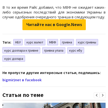
В то же время Райс добавил, что МВФ не ожидает каких-
либо серьезных последствий для экономики Украины в
случае одобрения очередного транша в следующем году.
Читайте нас в Google.News
Теги:
НБУ
курс валют
МВФ
гривна
курс гривны
курс доллара к гривне
гривна упала
курс нбу
курс долара
Не пропусти другие интересные статьи, подпишись:
bigmir)net в facebook
Статьи по теме