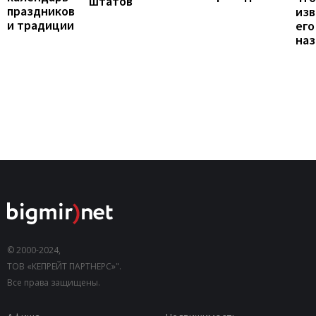
штатов
праздников
изв
и традиции
его
наз
© 2000-2024,
ТОВ «КЕПРЕЙТ ПАРТНЕРС»".
Все права защищены.