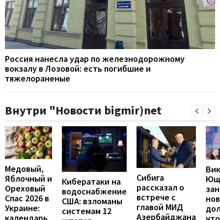
Россия нанесла удар по железнодорожному
вокзалу в Лозовой: есть погибшие и
тяжелораненые
Внутри "Новости bigmir)net
Медовый,
Ви
Сибига
Яблочный и
Ющ
Кибератаки на
рассказал о
Ореховый
зан
водоснабжение
встрече с
Спас 2026 в
но
США: взломаны
главой МИД
Украине:
до
системам 12
Азербайджана
календарь
что