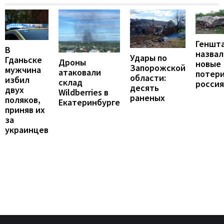
Геншт
В
назвал
Удары по
Гданьске
Дроны
новые
Запорожской
мужчина
атаковали
потер
области:
избил
склад
росси
десять
двух
Wildberries в
раненых
поляков,
Екатеринбурге
приняв их
за
украинцев