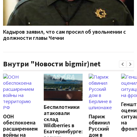
Кадыров заявил, что сам просил об увольнении с
должности главы Чечни
Внутри "Новости bigmir)net
Геншт
Беспилотники
оцени
атаковали
ООН
Париж
ситуа
склад
обеспокоена
обвинил
на
Wildberries в
расширением
Русский
фрон
Екатеринбурге:
войны на
дом в