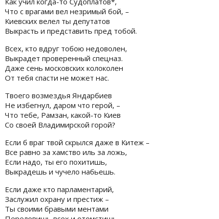
Как учил когда-то Судоплатов*,
Что с врагами вел незримый бой, –
Киевских велел ты депутатов
Выкрасть и представить пред тобой.
Всех, кто вдруг тобою недоволен,
Выкрадет проверенный спецназ.
Даже сень московских колоколен
От тебя спасти не может нас.
Твоего возмездья Яндарбиев
Не избегнул, даром что герой, –
Что тебе, Рамзан, какой-то Киев
Со своей Владимирской горой?
Если б враг твой скрылся даже в Китеж –
Все равно за хамство иль за ложь,
Если надо, ты его похитишь,
Выкрадешь и чучело набьешь.
Если даже кто парламентарий,
Заслужил охрану и престиж –
Ты своими бравыми ментами
Переловишь всех и отомстишь.