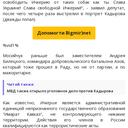
освободить Ичкерию от таких собак как ты. Слава
Украине! Слава свободной Ичкерии!“, - заявил депутат,
после чего четыре раза выстрелил в портрет Кадырова
(дважды попал).
Допомогти Bigmir)net
%vid1%
Мосийчук раньше был заместителем Андрея
Билецкого, командира добровольческого батальона Азов,
который тоже прошел в Раду, но не от партии, а по
мажоритарке.
Читай также:
МВД также открыло уголовное дело против Кадырова
Как известно,
Ичкерия
является административной
единицей непризнанного государственного образования
“Имарат Кавказ“, не контролирующего никакие
территории. Действия его членов в России
квалифицируются как террористические акты.