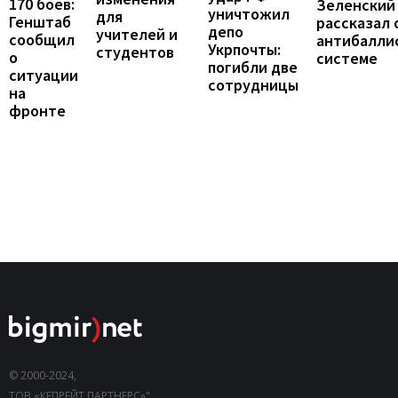
170 боев:
Зеленский
уничтожил
для
Генштаб
рассказал 
депо
учителей и
сообщил
антибалли
Укрпочты:
студентов
о
системе
погибли две
ситуации
сотрудницы
на
фронте
© 2000-2024,
ТОВ «КЕПРЕЙТ ПАРТНЕРС»".