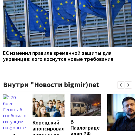
ЕС изменил правила временной защиты для
украинцев: кого коснутся новые требования
Внутри "Новости bigmir)net
В
Корецький
Павлограде
анонсировал
удар РФ
изменения