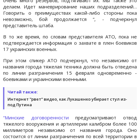
очень много резервов, подтягивают их. Мы также это
делаем. Идет маневрирование наших подразделений…
Говорить о преимуществах какой-либо стороны пока
невозможно, бой продолжается “, - подчеркнул
представитель штаба.
В то же время, по словам представителя АТО, пока не
подтверждается информация о захвате в плен боевиков
17 украинских военных.
При этом спикер АТО подчеркнул, что независимо от
названия города тяжелая техника должна быть отведена
по линии разграничения 15 февраля одновременно -
боевиками и украинскими военными.
Читай также:
Интернет “рвет“ видео, как Лукашенко убирает стул из-
под Путина
“Минские договоренности
предусматривают отвод
тяжелого вооружения и артиллерии калибром более 100
миллиметров независимо от названия города. Оно
состоится от линии разграничения по всей территории в