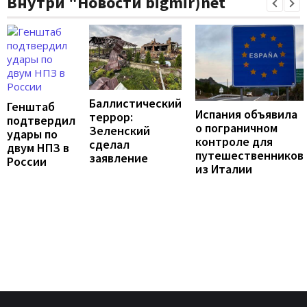
Внутри "Новости bigmir)net
Баллистический
Генштаб
Испания объявила
террор:
подтвердил
о пограничном
Зеленский
удары по
контроле для
сделал
двум НПЗ в
путешественников
заявление
России
из Италии