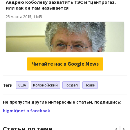
Читайте нас в Google.News
Теги:
США
Коломойский
Госдеп
Псаки
Не пропусти другие интересные статьи, подпишись:
bigmir)net в facebook
Статьи по теме