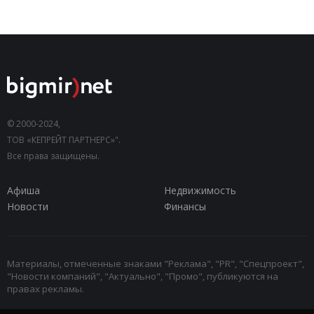
© 2000-2024,
ТОВ «КЕПРЕЙТ ПАРТНЕРС»".
Все права защищены.
Афиша
Недвижимость
Новости
Финансы
Материалы, отмеченные знаками "Реклама", "PR", "Спецпроект",
"Новости компаний", "Актуально", "Промо", публикуются на
правах рекламы.